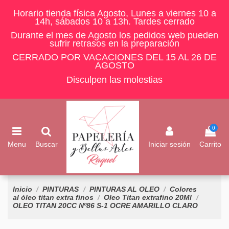
Horario tienda física Agosto, Lunes a viernes 10 a
14h, sábados 10 a 13h. Tardes cerrado
Durante el mes de Agosto los pedidos web pueden
sufrir retrasos en la preparación
CERRADO POR VACACIONES DEL 15 AL 26 DE
AGOSTO
Disculpen las molestias
0
Menu
Buscar
Iniciar sesión
Carrito
Inicio
PINTURAS
PINTURAS AL OLEO
Colores
al óleo titan extra finos
Oleo Titan extrafino 20Ml
OLEO TITAN 20CC Nº86 S-1 OCRE AMARILLO CLARO