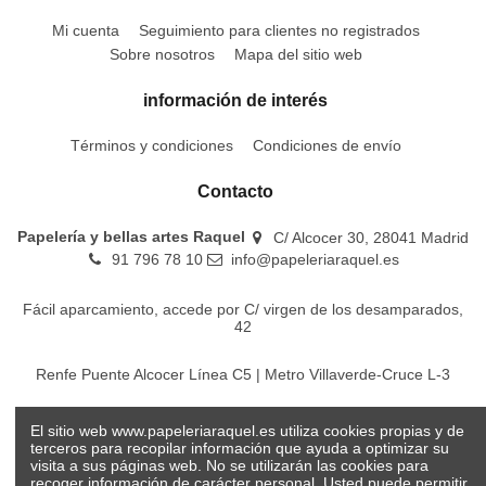
Mi cuenta
Seguimiento para clientes no registrados
Sobre nosotros
Mapa del sitio web
información de interés
Términos y condiciones
Condiciones de envío
Contacto
Papelería y bellas artes Raquel
C/ Alcocer 30, 28041 Madrid
91 796 78 10
info@papeleriaraquel.es
Fácil aparcamiento, accede por C/ virgen de los desamparados,
42
Renfe Puente Alcocer Línea C5 | Metro Villaverde-Cruce L-3
EMT Líneas 18-22-86-116-130-442-448
El sitio web www.papeleriaraquel.es utiliza cookies propias y de
terceros para recopilar información que ayuda a optimizar su
visita a sus páginas web. No se utilizarán las cookies para
recoger información de carácter personal. Usted puede permitir