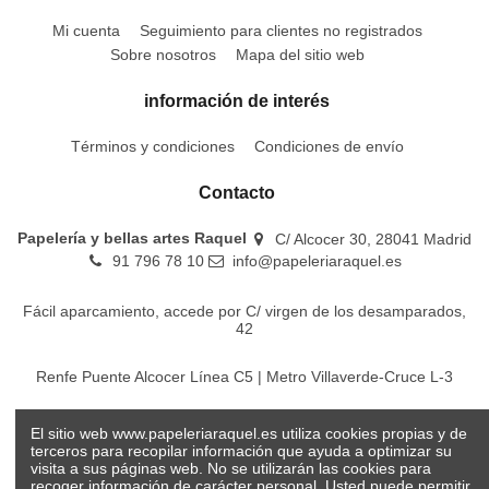
Mi cuenta
Seguimiento para clientes no registrados
Sobre nosotros
Mapa del sitio web
información de interés
Términos y condiciones
Condiciones de envío
Contacto
Papelería y bellas artes Raquel
C/ Alcocer 30, 28041 Madrid
91 796 78 10
info@papeleriaraquel.es
Fácil aparcamiento, accede por C/ virgen de los desamparados,
42
Renfe Puente Alcocer Línea C5 | Metro Villaverde-Cruce L-3
EMT Líneas 18-22-86-116-130-442-448
El sitio web www.papeleriaraquel.es utiliza cookies propias y de
terceros para recopilar información que ayuda a optimizar su
visita a sus páginas web. No se utilizarán las cookies para
recoger información de carácter personal. Usted puede permitir