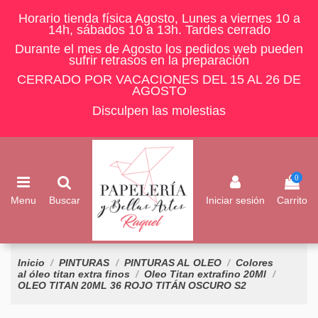
Horario tienda física Agosto, Lunes a viernes 10 a
14h, sábados 10 a 13h. Tardes cerrado
Durante el mes de Agosto los pedidos web pueden
sufrir retrasos en la preparación
CERRADO POR VACACIONES DEL 15 AL 26 DE
AGOSTO
Disculpen las molestias
0
Menu
Buscar
Iniciar sesión
Carrito
Inicio
PINTURAS
PINTURAS AL OLEO
Colores
al óleo titan extra finos
Oleo Titan extrafino 20Ml
OLEO TITAN 20ML 36 ROJO TITÁN OSCURO S2