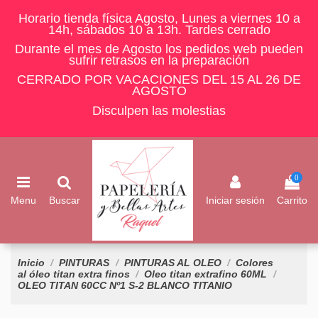
Horario tienda física Agosto, Lunes a viernes 10 a
14h, sábados 10 a 13h. Tardes cerrado
Durante el mes de Agosto los pedidos web pueden
sufrir retrasos en la preparación
CERRADO POR VACACIONES DEL 15 AL 26 DE
AGOSTO
Disculpen las molestias
0
Menu
Buscar
Iniciar sesión
Carrito
Inicio
PINTURAS
PINTURAS AL OLEO
Colores
al óleo titan extra finos
Oleo titan extrafino 60ML
OLEO TITAN 60CC Nº1 S-2 BLANCO TITANIO