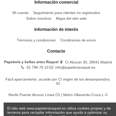
Información comercial
Mi cuenta
Seguimiento para clientes no registrados
Sobre nosotros
Mapa del sitio web
información de interés
Términos y condiciones
Condiciones de envío
Contacto
Papelería y bellas artes Raquel
C/ Alcocer 30, 28041 Madrid
91 796 78 10
info@papeleriaraquel.es
Fácil aparcamiento, accede por C/ virgen de los desamparados,
42
Renfe Puente Alcocer Línea C5 | Metro Villaverde-Cruce L-3
EMT Líneas 18-22-86-116-130-442-448
El sitio web www.papeleriaraquel.es utiliza cookies propias y de
terceros para recopilar información que ayuda a optimizar su