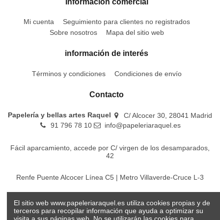
Información comercial
Mi cuenta
Seguimiento para clientes no registrados
Sobre nosotros
Mapa del sitio web
información de interés
Términos y condiciones
Condiciones de envío
Contacto
Papelería y bellas artes Raquel
C/ Alcocer 30, 28041 Madrid
91 796 78 10
info@papeleriaraquel.es
Fácil aparcamiento, accede por C/ virgen de los desamparados,
42
Renfe Puente Alcocer Línea C5 | Metro Villaverde-Cruce L-3
EMT Líneas 18-22-86-116-130-442-448
El sitio web www.papeleriaraquel.es utiliza cookies propias y de
terceros para recopilar información que ayuda a optimizar su
visita a sus páginas web. No se utilizarán las cookies para