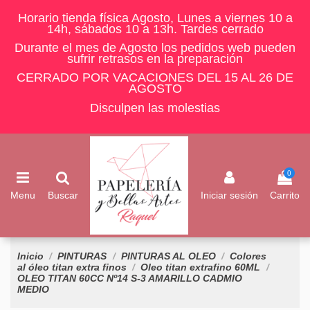
Horario tienda física Agosto, Lunes a viernes 10 a
14h, sábados 10 a 13h. Tardes cerrado
Durante el mes de Agosto los pedidos web pueden
sufrir retrasos en la preparación
CERRADO POR VACACIONES DEL 15 AL 26 DE
AGOSTO
Disculpen las molestias
0
Menu
Buscar
Iniciar sesión
Carrito
Inicio
PINTURAS
PINTURAS AL OLEO
Colores
al óleo titan extra finos
Oleo titan extrafino 60ML
OLEO TITAN 60CC Nº14 S-3 AMARILLO CADMIO
MEDIO