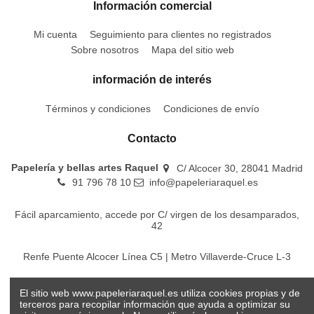
Información comercial
Mi cuenta
Seguimiento para clientes no registrados
Sobre nosotros
Mapa del sitio web
información de interés
Términos y condiciones
Condiciones de envío
Contacto
Papelería y bellas artes Raquel
C/ Alcocer 30, 28041 Madrid
91 796 78 10
info@papeleriaraquel.es
Fácil aparcamiento, accede por C/ virgen de los desamparados,
42
Renfe Puente Alcocer Línea C5 | Metro Villaverde-Cruce L-3
EMT Líneas 18-22-86-116-130-442-448
El sitio web www.papeleriaraquel.es utiliza cookies propias y de
terceros para recopilar información que ayuda a optimizar su