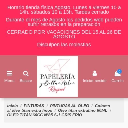
Horario tienda física Agosto, Lunes a viernes 10 a
14h, sábados 10 a 13h. Tardes cerrado
Durante el mes de Agosto los pedidos web pueden
sufrir retrasos en la preparación
CERRADO POR VACACIONES DEL 15 AL 26 DE
AGOSTO
Disculpen las molestias
0
Menu
Buscar
Iniciar sesión
Carrito
Inicio
PINTURAS
PINTURAS AL OLEO
Colores
al óleo titan extra finos
Oleo titan extrafino 60ML
OLEO TITAN 60CC Nº85 S-1 GRIS FRIO