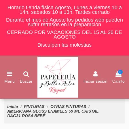
Horario tienda física Agosto, Lunes a viernes 10 a
14h, sábados 10 a 13h. Tardes cerrado
Durante el mes de Agosto los pedidos web pueden
sufrir retrasos en la preparación
CERRADO POR VACACIONES DEL 15 AL 26 DE
AGOSTO
Disculpen las molestias
0
Menu
Buscar
Iniciar sesión
Carrito
Inicio
PINTURAS
OTRAS PINTURAS
AMERICANA GLOSS ENAMELS 59 ML CRISTAL
DAG31 ROSA BEBÉ