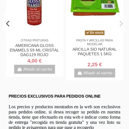
En stock
OTRAS PINTURAS
PASTA Y ARCILLAS PARA
MODELAR
AMERICANA GLOSS
é -
ARCILLA SIO NATURAL
ENAMELS 59 ML CRISTAL
PAQUETES 1.5KG
DAG129 ROJO
VERDADERO
4,00 €
2,25 €
Añadir al carrito
Añadir al carrito
PRECIOS EXCLUSIVOS PARA PEDIDOS ONLINE
Los precios y productos mostrados en la web son exclusivos
para pedidos online, si desea recoger su pedido en nuestra
tienda, tiene que efectuarlo en esta web e indicar como forma
de entrega "recogida en tienda gratuita" y una vez listo su
pedido le avisaremos para que pase a recogerlo