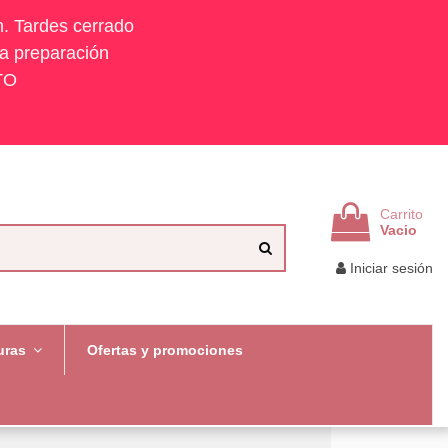
h. Tardes cerrado
la preparación
TO
Carrito
Vacio
Iniciar sesión
uras
Ofertas y promociones