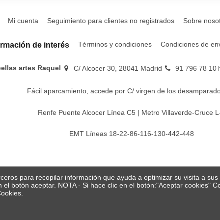
Mi cuenta
Seguimiento para clientes no registrados
Sobre noso
Términos y condiciones
Condiciones de en
ormación de interés
bellas artes Raquel
C/ Alcocer 30, 28041 Madrid
91 796 78 10
Fácil aparcamiento, accede por C/ virgen de los desamparado
Renfe Puente Alcocer Línea C5 | Metro Villaverde-Cruce L
EMT Líneas 18-22-86-116-130-442-448
erceros para recopilar información que ayuda a optimizar su visita a su
en el botón aceptar. NOTA - Si hace clic en el botón:"Aceptar cookies"
Cookies.
© Papelería y bellas artes Raquel 2026