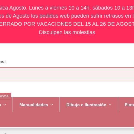
ísica Agosto, Lunes a viernes 10 a 14h, sábados 10 a 13
s de Agosto los pedidos web pueden sufrir retrasos en 
ERRADO POR VACACIONES DEL 15 AL 26 DE AGOS
Disculpen las molestias
ne!
listas!
es
Manualidades
Dibujo e Ilustración
Pint