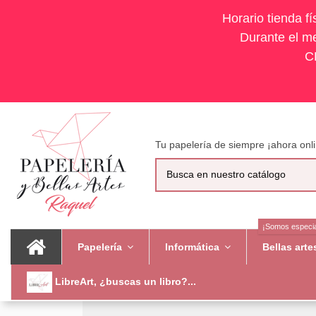
Horario tienda f
Durante el me
C
Tu papelería de siempre ¡ahora onli
¡Somos especia
Papelería
Informática
Bellas art
LibreArt, ¿buscas un libro?...