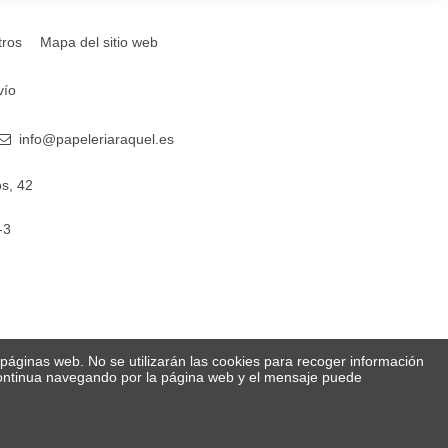
tros
Mapa del sitio web
vío
info@papeleriaraquel.es
s, 42
-3
s páginas web. No se utilizarán las cookies para recoger información
 Continua navegando por la página web y el mensaje puede