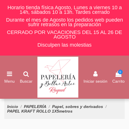
Horario tienda física Agosto, Lunes a viernes 10 a
14h, sábados 10 a 13h. Tardes cerrado
Durante el mes de Agosto los pedidos web pueden
sufrir retrasos en la preparación
CERRADO POR VACACIONES DEL 15 AL 26 DE
AGOSTO
Disculpen las molestias
0
Menu
Buscar
Iniciar sesión
Carrito
Inicio
PAPELERÍA
Papel, sobres y derivados
PAPEL KRAFT ROLLO 1X5metros