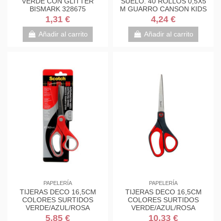
VERDE CON GLITTER
SUELO. 40 ROLLOS 0,5X5
BISMARK 328675
M GUARRO CANSON KIDS
C200003210
1,31 €
4,24 €
Añadir al carrito
Añadir al carrito
PAPELERÍA
PAPELERÍA
TIJERAS DECO 16,5CM
TIJERAS DECO 16,5CM
COLORES SURTIDOS
COLORES SURTIDOS
VERDE/AZUL/ROSA
VERDE/AZUL/ROSA
1561DS-M SCOTH
1561DS-M SCOTH
5,85 €
10,33 €