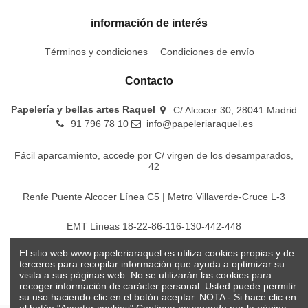
información de interés
Términos y condiciones
Condiciones de envío
Contacto
Papelería y bellas artes Raquel
C/ Alcocer 30, 28041 Madrid
91 796 78 10
info@papeleriaraquel.es
Fácil aparcamiento, accede por C/ virgen de los desamparados,
42
Renfe Puente Alcocer Línea C5 | Metro Villaverde-Cruce L-3
EMT Líneas 18-22-86-116-130-442-448
El sitio web www.papeleriaraquel.es utiliza cookies propias y de
Todos los precios son indicados con impuestos incluidos
terceros para recopilar información que ayuda a optimizar su
visita a sus páginas web. No se utilizarán las cookies para
recoger información de carácter personal. Usted puede permitir
su uso haciendo clic en el botón aceptar. NOTA - Si hace clic en
el botón:"Aceptar cookies" Continua navegando por la página