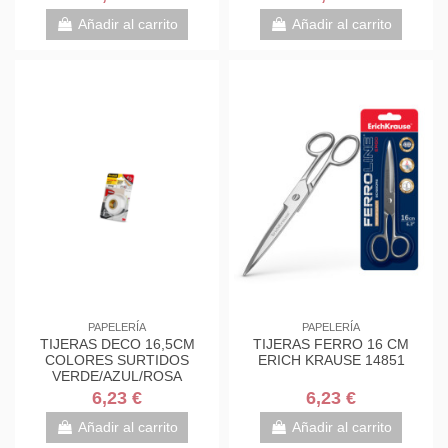
7000034004
7000034004
Añadir al carrito
Añadir al carrito
PAPELERÍA
PAPELERÍA
TIJERAS DECO 16,5CM
TIJERAS FERRO 16 CM
COLORES SURTIDOS
ERICH KRAUSE 14851
VERDE/AZUL/ROSA
1561DS-M SCOTH
6,23 €
6,23 €
7000034004
Añadir al carrito
Añadir al carrito