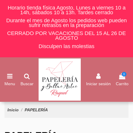
Horario tienda física Agosto, Lunes a viernes 10 a
14h, sábados 10 a 13h. Tardes cerrado
Durante el mes de Agosto los pedidos web pueden
sufrir retrasos en la preparación
CERRADO POR VACACIONES DEL 15 AL 26 DE
AGOSTO
Disculpen las molestias
0
Menu
Buscar
Iniciar sesión
Carrito
Inicio
PAPELERÍA