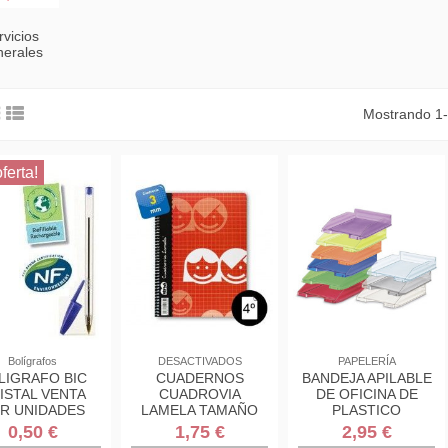
rvicios
erales
Mostrando 1-
ferta!
Bolígrafos
DESACTIVADOS
PAPELERÍA
LIGRAFO BIC
CUADERNOS
BANDEJA APILABLE
ISTAL VENTA
CUADROVIA
DE OFICINA DE
R UNIDADES
LAMELA TAMAÑO
PLASTICO
CUARTO CON
350X250X65 MM.
0,50 €
1,75 €
2,95 €
ESPIRAL
COLOR