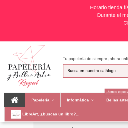
Horario tienda f
Durante el me
C
Tu papelería de siempre ¡ahora onli
¡Somos especia
Papelería
Informática
Bellas art
LibreArt, ¿buscas un libro?...