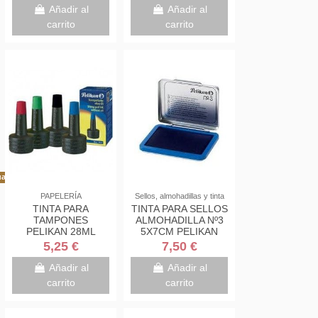
Añadir al
Añadir al
carrito
carrito
al!
PAPELERÍA
Sellos, almohadillas y tinta
TINTA PARA
TINTA PARA SELLOS
TAMPONES
ALMOHADILLA Nº3
PELIKAN 28ML
5X7CM PELIKAN
5,25 €
7,50 €
Añadir al
Añadir al
carrito
carrito