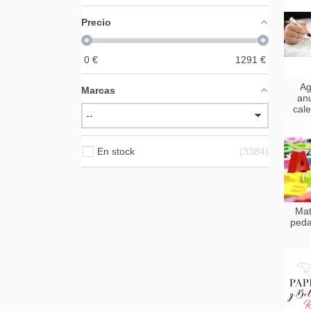
Precio
0
€
1291
€
Ag
Marcas
an
cal
En stock
3384
Mat
peda