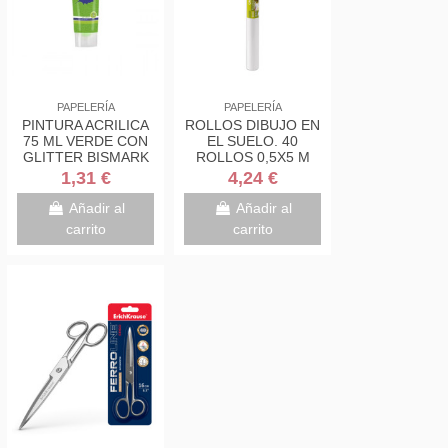
PAPELERÍA
PAPELERÍA
PINTURA ACRILICA
ROLLOS DIBUJO EN
75 ML VERDE CON
EL SUELO. 40
GLITTER BISMARK
ROLLOS 0,5X5 M
328675
GUARRO CANSON
1,31 €
4,24 €
KIDS C200003210
Añadir al
Añadir al
carrito
carrito