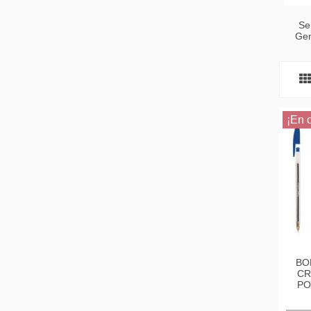
Se
Gen
¡En o
BO
CR
PO