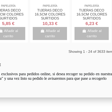
PAPELERÍA
PAPELERÍA
PAPELERÍA
JERAS DECO
TIJERAS DECO
TIJERAS DECO
5CM COLORES
16,5CM COLORES
16,5CM COLORES
SURTIDOS
SURTIDOS
SURTIDOS
DE/AZUL/ROSA
VERDE/AZUL/ROSA
VERDE/AZUL/ROSA
5,85 €
10,33 €
6,23 €
1DS-M SCOTH
1561DS-M SCOTH
1561DS-M SCOTH
7000034004
7000034004
7000034004
Añadir al
Añadir al
Añadir al
carrito
carrito
carrito
Showing 1 - 24 of 3633 ite
E
xclusivos para pedidos online, si desea recoger su pedido en nuestra 
a" y una vez listo su pedido le avisaremos para que pase a recogerlo