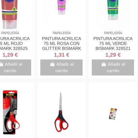
PAPELERÍA
PAPELERÍA
PAPELERÍA
TURA ACRILICA
PINTURA ACRILICA
PINTURA ACRILICA
5 ML ROJO
75 ML ROSA CON
75 ML VERDE
MARK 328525
GLITTER BISMARK
BISMARK 328521
328671
1,29 €
1,31 €
1,29 €
Añadir al
Añadir al
Añadir al
carrito
carrito
carrito