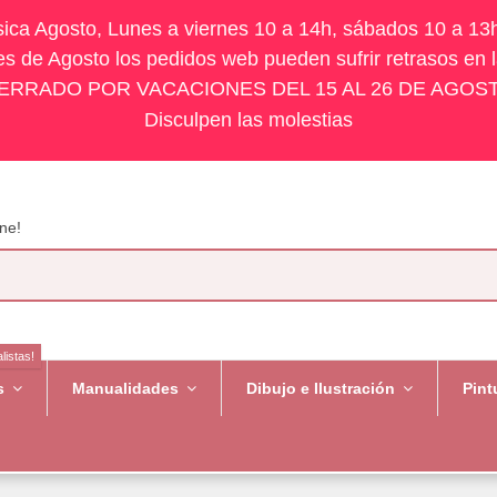
ísica Agosto, Lunes a viernes 10 a 14h, sábados 10 a 13
s de Agosto los pedidos web pueden sufrir retrasos en 
ERRADO POR VACACIONES DEL 15 AL 26 DE AGOS
Disculpen las molestias
ne!
listas!
es
Manualidades
Dibujo e Ilustración
Pint