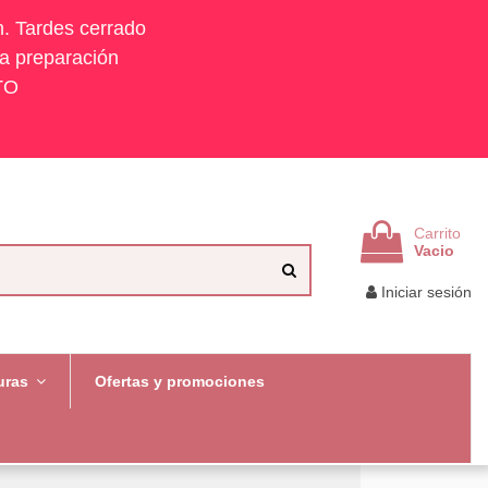
h. Tardes cerrado
la preparación
TO
Carrito
Vacio
Iniciar sesión
uras
Ofertas y promociones