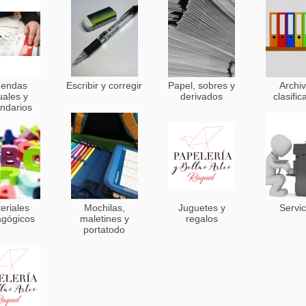
endas
Escribir y corregir
Papel, sobres y
Archiv
uales y
derivados
clasific
endarios
eriales
Mochilas,
Juguetes y
Servic
gógicos
maletines y
regalos
portatodo