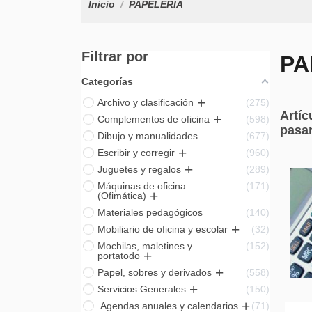
Inicio
PAPELERÍA
Filtrar por
PA
Categorías
Archivo y clasificación
275
Artíc
Complementos de oficina
598
pasan
Dibujo y manualidades
677
Escribir y corregir
960
Juguetes y regalos
289
Máquinas de oficina
171
(Ofimática)
Materiales pedagógicos
140
Mobiliario de oficina y escolar
32
Mochilas, maletines y
152
portatodo
Papel, sobres y derivados
558
Servicios Generales
150
Agendas anuales y calendarios
71