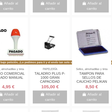
TRANSPARENTE
Añadir al
Añadir al
Añadir al
FAIBO 93-23
carrito
carrito
carrito
bajo petición, ¡Lo pedimos para ti y el envío tan solo se demora 48h más de lo habitu
En stock
, almohadillas y tinta
PAPELERÍA
Sellos, almohadillas y tinta
LO COMERCIAL
TALADRO PLUS P-
TAMPON PARA
GADO MANUAL
1000 GRAN
SELLOS DE
CAPACIDAD
CAUCHO PELIKAN
100HOJAS
Nº2 7X11CMS
4,95 €
105,00 €
8,50 €
Añadir al
Añadir al
Añadir al
carrito
carrito
carrito