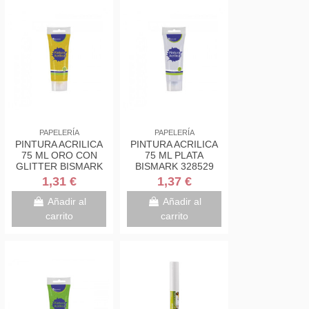
PAPELERÍA
PAPELERÍA
PINTURA ACRILICA
PINTURA ACRILICA
75 ML ORO CON
75 ML PLATA
GLITTER BISMARK
BISMARK 328529
328672
1,31 €
1,37 €
Añadir al
Añadir al
carrito
carrito