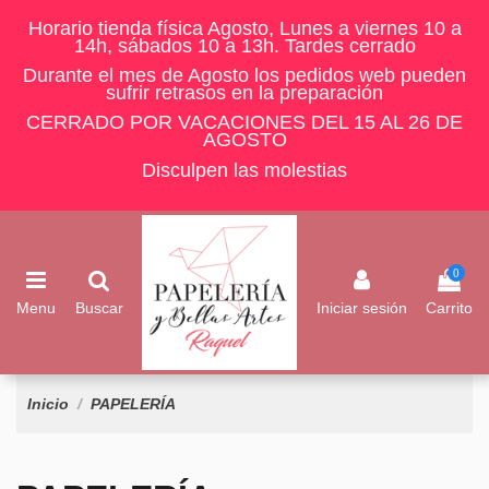
Horario tienda física Agosto, Lunes a viernes 10 a
14h, sábados 10 a 13h. Tardes cerrado
Durante el mes de Agosto los pedidos web pueden
sufrir retrasos en la preparación
CERRADO POR VACACIONES DEL 15 AL 26 DE
AGOSTO
Disculpen las molestias
0
Menu
Buscar
Iniciar sesión
Carrito
Inicio
PAPELERÍA