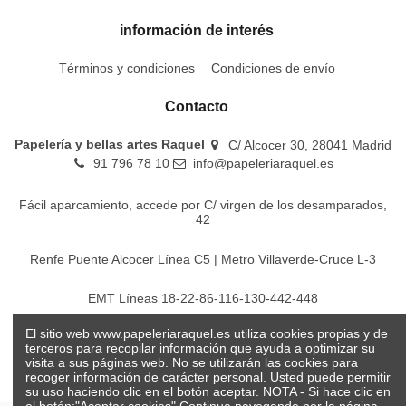
información de interés
Términos y condiciones
Condiciones de envío
Contacto
Papelería y bellas artes Raquel
C/ Alcocer 30, 28041 Madrid
91 796 78 10
info@papeleriaraquel.es
Fácil aparcamiento, accede por C/ virgen de los desamparados,
42
Renfe Puente Alcocer Línea C5 | Metro Villaverde-Cruce L-3
EMT Líneas 18-22-86-116-130-442-448
El sitio web www.papeleriaraquel.es utiliza cookies propias y de
Todos los precios son indicados con impuestos incluidos
terceros para recopilar información que ayuda a optimizar su
visita a sus páginas web. No se utilizarán las cookies para
recoger información de carácter personal. Usted puede permitir
su uso haciendo clic en el botón aceptar. NOTA - Si hace clic en
el botón:"Aceptar cookies" Continua navegando por la página