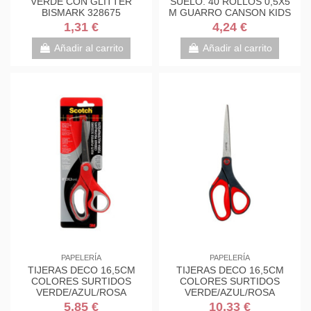
VERDE CON GLITTER
SUELO. 40 ROLLOS 0,5X5
BISMARK 328675
M GUARRO CANSON KIDS
C200003210
1,31 €
4,24 €
Añadir al carrito
Añadir al carrito
PAPELERÍA
PAPELERÍA
TIJERAS DECO 16,5CM
TIJERAS DECO 16,5CM
COLORES SURTIDOS
COLORES SURTIDOS
VERDE/AZUL/ROSA
VERDE/AZUL/ROSA
1561DS-M SCOTH
1561DS-M SCOTH
5,85 €
10,33 €