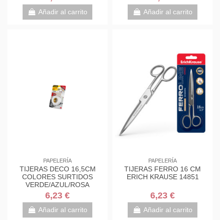
7000034004
7000034004
Añadir al carrito
Añadir al carrito
PAPELERÍA
PAPELERÍA
TIJERAS DECO 16,5CM
TIJERAS FERRO 16 CM
COLORES SURTIDOS
ERICH KRAUSE 14851
VERDE/AZUL/ROSA
1561DS-M SCOTH
6,23 €
6,23 €
7000034004
Añadir al carrito
Añadir al carrito