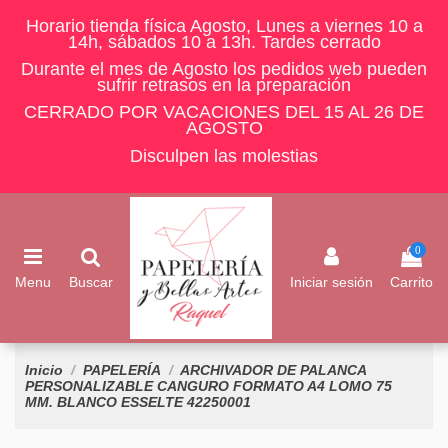
Horario tienda física Agosto, Lunes a viernes 10 a
14h, sábados 10 a 13h. Tardes cerrado
Durante el mes de Agosto los pedidos web pueden
sufrir retrasos en la preparación
CERRADO POR VACACIONES DEL 15 AL 26 DE
AGOSTO
Disculpen las molestias
0
Menu
Buscar
Iniciar sesión
Carrito
Inicio
PAPELERÍA
ARCHIVADOR DE PALANCA
PERSONALIZABLE CANGURO FORMATO A4 LOMO 75
MM. BLANCO ESSELTE 42250001