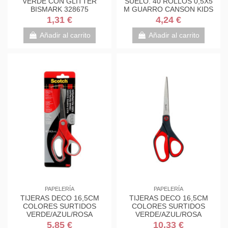
VERDE CON GLITTER
SUELO. 40 ROLLOS 0,5X5
BISMARK 328675
M GUARRO CANSON KIDS
C200003210
1,31 €
4,24 €
Añadir al carrito
Añadir al carrito
PAPELERÍA
PAPELERÍA
TIJERAS DECO 16,5CM
TIJERAS DECO 16,5CM
COLORES SURTIDOS
COLORES SURTIDOS
VERDE/AZUL/ROSA
VERDE/AZUL/ROSA
1561DS-M SCOTH
1561DS-M SCOTH
5,85 €
10,33 €