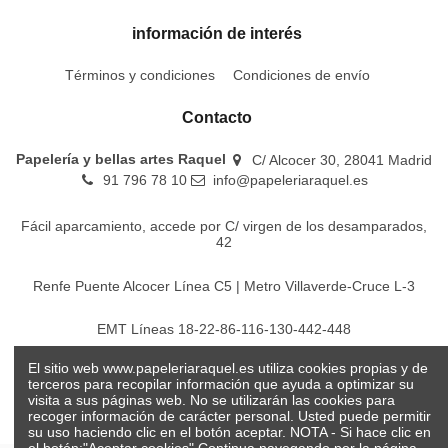
información de interés
Términos y condiciones
Condiciones de envío
Contacto
Papelería y bellas artes Raquel
C/ Alcocer 30, 28041 Madrid
91 796 78 10
info@papeleriaraquel.es
Fácil aparcamiento, accede por C/ virgen de los desamparados,
42
Renfe Puente Alcocer Línea C5 | Metro Villaverde-Cruce L-3
EMT Líneas 18-22-86-116-130-442-448
El sitio web www.papeleriaraquel.es utiliza cookies propias y de
Todos los precios son indicados con impuestos incluidos
terceros para recopilar información que ayuda a optimizar su
visita a sus páginas web. No se utilizarán las cookies para
recoger información de carácter personal. Usted puede permitir
su uso haciendo clic en el botón aceptar. NOTA - Si hace clic en
el botón:"Aceptar cookies" Continua navegando por la página