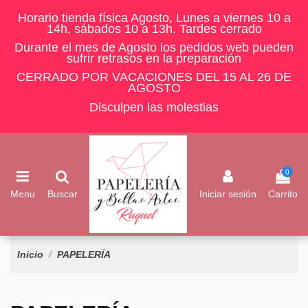
Horario tienda física Agosto, Lunes a viernes 10 a
14h, sábados 10 a 13h. Tardes cerrado
Durante el mes de Agosto los pedidos web pueden
sufrir retrasos en la preparación
CERRADO POR VACACIONES DEL 15 AL 26 DE
AGOSTO
Disculpen las molestias
0
Menu
Buscar
Iniciar sesión
Carrito
Inicio
PAPELERÍA