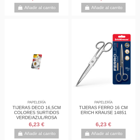
7000034004
7000034004
Añadir al carrito
Añadir al carrito
PAPELERÍA
PAPELERÍA
TIJERAS DECO 16,5CM
TIJERAS FERRO 16 CM
COLORES SURTIDOS
ERICH KRAUSE 14851
VERDE/AZUL/ROSA
1561DS-M SCOTH
6,23 €
6,23 €
7000034004
Añadir al carrito
Añadir al carrito