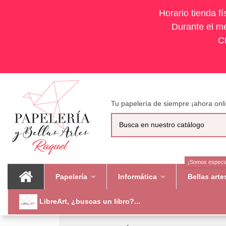
Horario tienda f
Durante el me
C
Tu papelería de siempre ¡ahora onli
¡Somos especia
Papelería
Informática
Bellas art
LibreArt, ¿buscas un libro?...