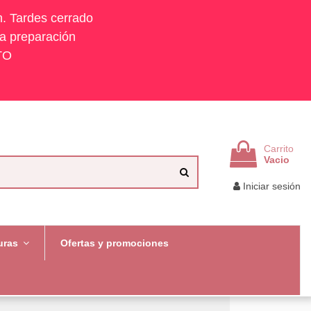
h. Tardes cerrado
la preparación
TO
Carrito
Vacio
Iniciar sesión
uras
Ofertas y promociones