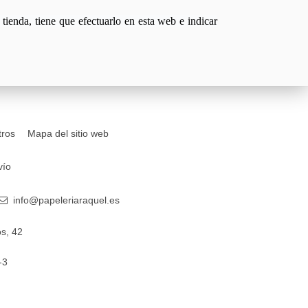
tienda, tiene que efectuarlo en esta web e indicar
tros
Mapa del sitio web
vío
info@papeleriaraquel.es
s, 42
-3