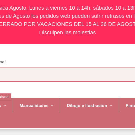
ísica Agosto, Lunes a viernes 10 a 14h, sábados 10 a 13
s de Agosto los pedidos web pueden sufrir retrasos en 
ERRADO POR VACACIONES DEL 15 AL 26 DE AGOS
Disculpen las molestias
ne!
listas!
es
Manualidades
Dibujo e Ilustración
Pint