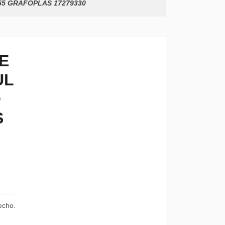
55 GRAFOPLAS 17279330
E
UL
O
S
echo.