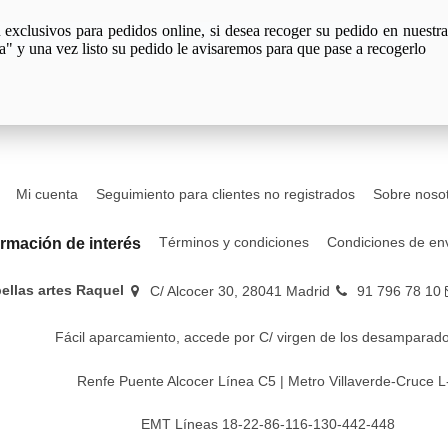
xclusivos para pedidos online, si desea recoger su pedido en nuestra 
a" y una vez listo su pedido le avisaremos para que pase a recogerlo
Mi cuenta
Seguimiento para clientes no registrados
Sobre noso
Términos y condiciones
Condiciones de en
ormación de interés
bellas artes Raquel
C/ Alcocer 30, 28041 Madrid
91 796 78 10
Fácil aparcamiento, accede por C/ virgen de los desamparado
Renfe Puente Alcocer Línea C5 | Metro Villaverde-Cruce L
EMT Líneas 18-22-86-116-130-442-448