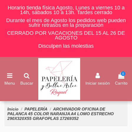
Horario tienda física Agosto, Lunes a viernes 10 a
14h, sábados 10 a 13h. Tardes cerrado
Durante el mes de Agosto los pedidos web pueden
sufrir retrasos en la preparación
CERRADO POR VACACIONES DEL 15 AL 26 DE
AGOSTO
Disculpen las molestias
0
Menu
Buscar
Iniciar sesión
Carrito
Inicio
PAPELERÍA
ARCHIVADOR OFICINA DE
PALANCA 45 COLOR NARANJA A4 LOMO ESTRECHO
290X320X55 GRAFOPLAS 17269352