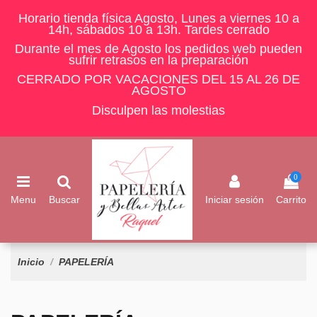
Horario tienda física Agosto, Lunes a viernes 10 a
14h, sábados 10 a 13h. Tardes cerrado
Durante el mes de Agosto los pedidos web pueden
sufrir retrasos en la preparación
CERRADO POR VACACIONES DEL 15 AL 26 DE
AGOSTO
Disculpen las molestias
0
Menu
Buscar
Iniciar sesión
Carrito
Inicio
PAPELERÍA