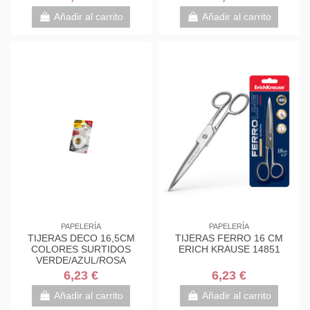
7000034004
7000034004
Añadir al carrito
Añadir al carrito
PAPELERÍA
PAPELERÍA
TIJERAS DECO 16,5CM
TIJERAS FERRO 16 CM
COLORES SURTIDOS
ERICH KRAUSE 14851
VERDE/AZUL/ROSA
1561DS-M SCOTH
6,23 €
6,23 €
7000034004
Añadir al carrito
Añadir al carrito