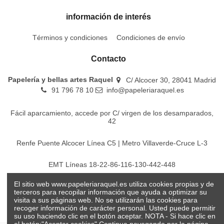
información de interés
Términos y condiciones
Condiciones de envío
Contacto
Papelería y bellas artes Raquel
C/ Alcocer 30, 28041 Madrid
91 796 78 10
info@papeleriaraquel.es
Fácil aparcamiento, accede por C/ virgen de los desamparados,
42
Renfe Puente Alcocer Línea C5 | Metro Villaverde-Cruce L-3
EMT Líneas 18-22-86-116-130-442-448
El sitio web www.papeleriaraquel.es utiliza cookies propias y de
Todos los precios son indicados con impuestos incluidos
terceros para recopilar información que ayuda a optimizar su
visita a sus páginas web. No se utilizarán las cookies para
recoger información de carácter personal. Usted puede permitir
su uso haciendo clic en el botón aceptar. NOTA - Si hace clic en
el botón:"Aceptar cookies" Continua navegando por la página