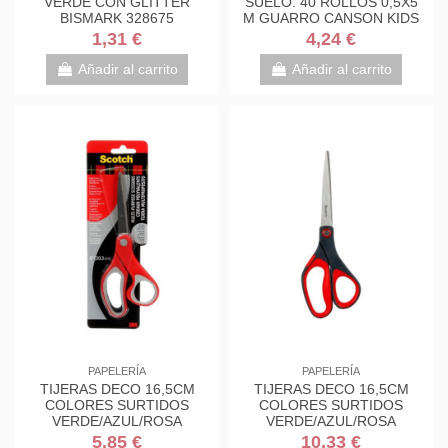
VERDE CON GLITTER
SUELO. 40 ROLLOS 0,5X5
BISMARK 328675
M GUARRO CANSON KIDS
C200003210
1,31 €
4,24 €
Añadir al carrito
Añadir al carrito
PAPELERÍA
PAPELERÍA
TIJERAS DECO 16,5CM
TIJERAS DECO 16,5CM
COLORES SURTIDOS
COLORES SURTIDOS
VERDE/AZUL/ROSA
VERDE/AZUL/ROSA
1561DS-M SCOTH
1561DS-M SCOTH
5,85 €
10,33 €