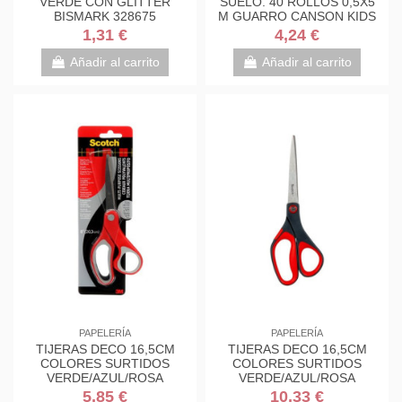
VERDE CON GLITTER
SUELO. 40 ROLLOS 0,5X5
BISMARK 328675
M GUARRO CANSON KIDS
C200003210
1,31 €
4,24 €
Añadir al carrito
Añadir al carrito
PAPELERÍA
PAPELERÍA
TIJERAS DECO 16,5CM
TIJERAS DECO 16,5CM
COLORES SURTIDOS
COLORES SURTIDOS
VERDE/AZUL/ROSA
VERDE/AZUL/ROSA
1561DS-M SCOTH
1561DS-M SCOTH
5,85 €
10,33 €