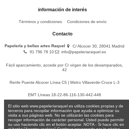
información de interés
Términos y condiciones
Condiciones de envío
Contacto
Papelería y bellas artes Raquel
C/ Alcocer 30, 28041 Madrid
91 796 78 10
info@papeleriaraquel.es
Fácil aparcamiento, accede por C/ virgen de los desamparados,
42
Renfe Puente Alcocer Línea C5 | Metro Villaverde-Cruce L-3
EMT Líneas 18-22-86-116-130-442-448
El sitio web www.papeleriaraquel.es utiliza cookies propias y de
Todos los precios son indicados con impuestos incluidos
terceros para recopilar información que ayuda a optimizar su
visita a sus páginas web. No se utilizarán las cookies para
recoger información de carácter personal. Usted puede permitir
su uso haciendo clic en el botón aceptar. NOTA - Si hace clic en
el botón:"Aceptar cookies" Continua navegando por la página