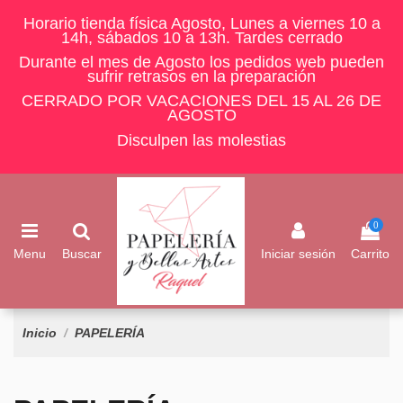
Horario tienda física Agosto, Lunes a viernes 10 a
14h, sábados 10 a 13h. Tardes cerrado
Durante el mes de Agosto los pedidos web pueden
sufrir retrasos en la preparación
CERRADO POR VACACIONES DEL 15 AL 26 DE
AGOSTO
Disculpen las molestias
0
Menu
Buscar
Iniciar sesión
Carrito
Inicio
PAPELERÍA