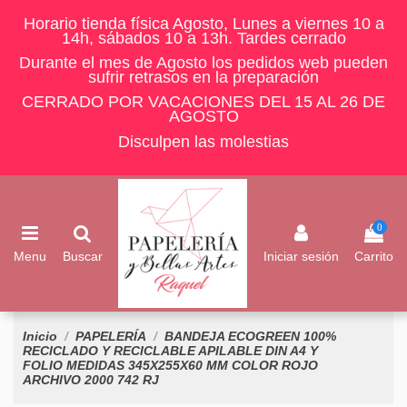
Horario tienda física Agosto, Lunes a viernes 10 a
14h, sábados 10 a 13h. Tardes cerrado
Durante el mes de Agosto los pedidos web pueden
sufrir retrasos en la preparación
CERRADO POR VACACIONES DEL 15 AL 26 DE
AGOSTO
Disculpen las molestias
0
Menu
Buscar
Iniciar sesión
Carrito
Inicio
PAPELERÍA
BANDEJA ECOGREEN 100%
RECICLADO Y RECICLABLE APILABLE DIN A4 Y
FOLIO MEDIDAS 345X255X60 MM COLOR ROJO
ARCHIVO 2000 742 RJ