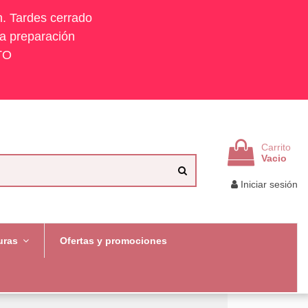
h. Tardes cerrado
la preparación
TO
Carrito
Vacio
Iniciar sesión
uras
Ofertas y promociones