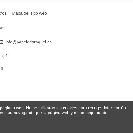
tros
Mapa del sitio web
vío
info@papeleriaraquel.es
s, 42
-3
s páginas web. No se utilizarán las cookies para recoger información
 Continua navegando por la página web y el mensaje puede