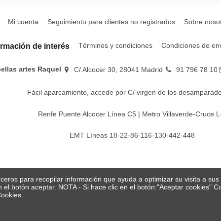
Mi cuenta
Seguimiento para clientes no registrados
Sobre noso
Términos y condiciones
Condiciones de en
ormación de interés
bellas artes Raquel
C/ Alcocer 30, 28041 Madrid
91 796 78 10
Fácil aparcamiento, accede por C/ virgen de los desamparado
Renfe Puente Alcocer Línea C5 | Metro Villaverde-Cruce L
EMT Líneas 18-22-86-116-130-442-448
erceros para recopilar información que ayuda a optimizar su visita a su
en el botón aceptar. NOTA - Si hace clic en el botón:"Aceptar cookies"
Cookies.
© Papelería y bellas artes Raquel 2026