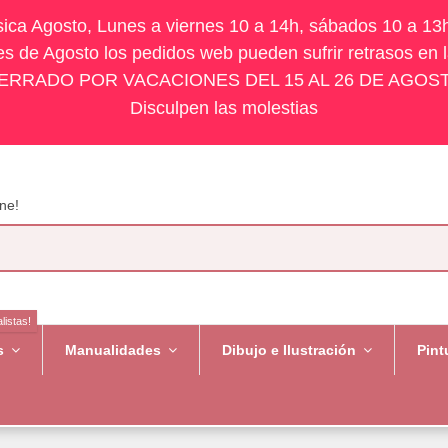
ísica Agosto, Lunes a viernes 10 a 14h, sábados 10 a 13
s de Agosto los pedidos web pueden sufrir retrasos en 
ERRADO POR VACACIONES DEL 15 AL 26 DE AGOS
Disculpen las molestias
ne!
listas!
es
Manualidades
Dibujo e Ilustración
Pint