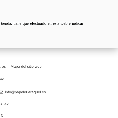
tienda, tiene que efectuarlo en esta web e indicar
tros
Mapa del sitio web
vío
info@papeleriaraquel.es
s, 42
-3