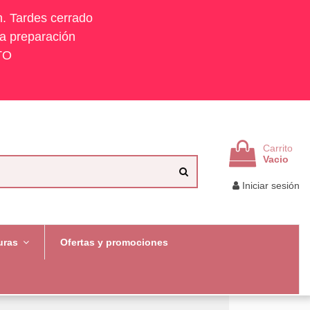
h. Tardes cerrado
la preparación
TO
Carrito
Vacio
Iniciar sesión
uras
Ofertas y promociones