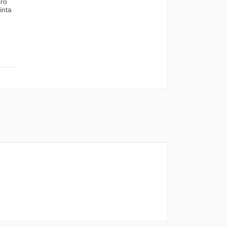
bro
inta