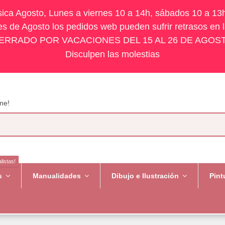
ísica Agosto, Lunes a viernes 10 a 14h, sábados 10 a 13
s de Agosto los pedidos web pueden sufrir retrasos en 
ERRADO POR VACACIONES DEL 15 AL 26 DE AGOS
Disculpen las molestias
ne!
listas!
es
Manualidades
Dibujo e Ilustración
Pint