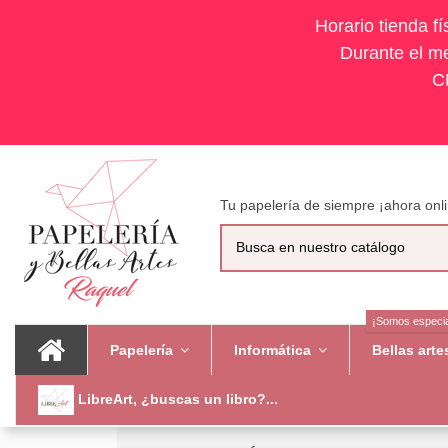
Horario tienda f
Durante el me
C
Tu papelería de siempre ¡ahora onli
¡Somos especia
Papelería
Informática
Bellas art
LibreArt, ¿buscas un libro?...