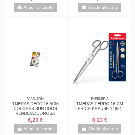
7000034004
7000034004
Añadir al carrito
Añadir al carrito
PAPELERÍA
PAPELERÍA
TIJERAS DECO 16,5CM
TIJERAS FERRO 16 CM
COLORES SURTIDOS
ERICH KRAUSE 14851
VERDE/AZUL/ROSA
1561DS-M SCOTH
6,23 €
6,23 €
7000034004
Añadir al carrito
Añadir al carrito