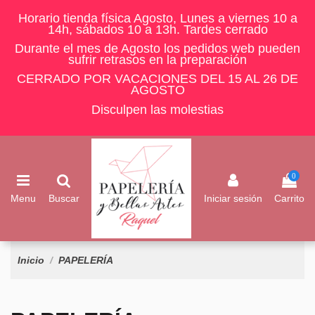
Horario tienda física Agosto, Lunes a viernes 10 a
14h, sábados 10 a 13h. Tardes cerrado
Durante el mes de Agosto los pedidos web pueden
sufrir retrasos en la preparación
CERRADO POR VACACIONES DEL 15 AL 26 DE
AGOSTO
Disculpen las molestias
0
Menu
Buscar
Iniciar sesión
Carrito
Inicio
PAPELERÍA