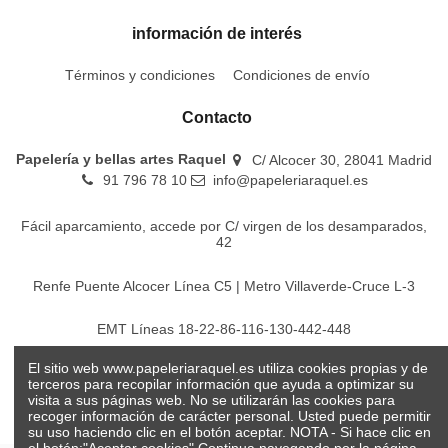
información de interés
Términos y condiciones
Condiciones de envío
Contacto
Papelería y bellas artes Raquel
C/ Alcocer 30, 28041 Madrid
91 796 78 10
info@papeleriaraquel.es
Fácil aparcamiento, accede por C/ virgen de los desamparados,
42
Renfe Puente Alcocer Línea C5 | Metro Villaverde-Cruce L-3
EMT Líneas 18-22-86-116-130-442-448
El sitio web www.papeleriaraquel.es utiliza cookies propias y de
Todos los precios son indicados con impuestos incluidos
terceros para recopilar información que ayuda a optimizar su
visita a sus páginas web. No se utilizarán las cookies para
recoger información de carácter personal. Usted puede permitir
su uso haciendo clic en el botón aceptar. NOTA - Si hace clic en
el botón:"Aceptar cookies" Continua navegando por la página