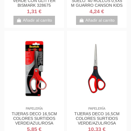
VERDE CON GLITTER
SUELO. 40 ROLLOS 0,5X5
BISMARK 328675
M GUARRO CANSON KIDS
C200003210
1,31 €
4,24 €
Añadir al carrito
Añadir al carrito
PAPELERÍA
PAPELERÍA
TIJERAS DECO 16,5CM
TIJERAS DECO 16,5CM
COLORES SURTIDOS
COLORES SURTIDOS
VERDE/AZUL/ROSA
VERDE/AZUL/ROSA
1561DS-M SCOTH
1561DS-M SCOTH
5,85 €
10,33 €