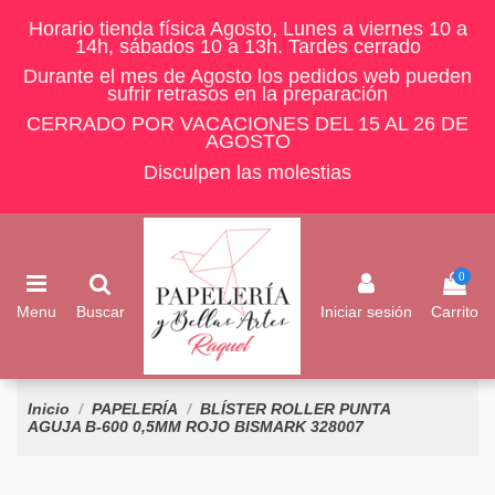
Horario tienda física Agosto, Lunes a viernes 10 a
14h, sábados 10 a 13h. Tardes cerrado
Durante el mes de Agosto los pedidos web pueden
sufrir retrasos en la preparación
CERRADO POR VACACIONES DEL 15 AL 26 DE
AGOSTO
Disculpen las molestias
0
Menu
Buscar
Iniciar sesión
Carrito
Inicio
PAPELERÍA
BLÍSTER ROLLER PUNTA
AGUJA B-600 0,5MM ROJO BISMARK 328007