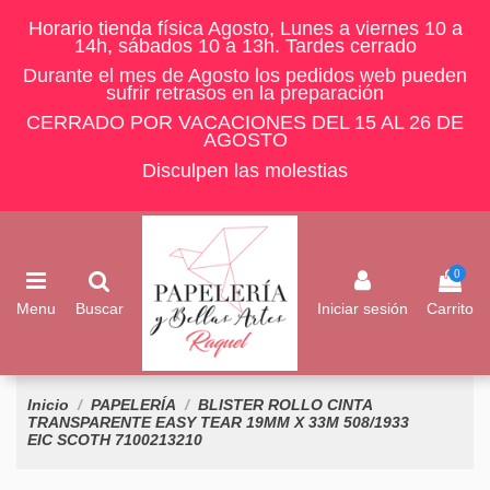
Horario tienda física Agosto, Lunes a viernes 10 a
14h, sábados 10 a 13h. Tardes cerrado
Durante el mes de Agosto los pedidos web pueden
sufrir retrasos en la preparación
CERRADO POR VACACIONES DEL 15 AL 26 DE
AGOSTO
Disculpen las molestias
0
Menu
Buscar
Iniciar sesión
Carrito
Inicio
PAPELERÍA
BLISTER ROLLO CINTA
TRANSPARENTE EASY TEAR 19MM X 33M 508/1933
EIC SCOTH 7100213210