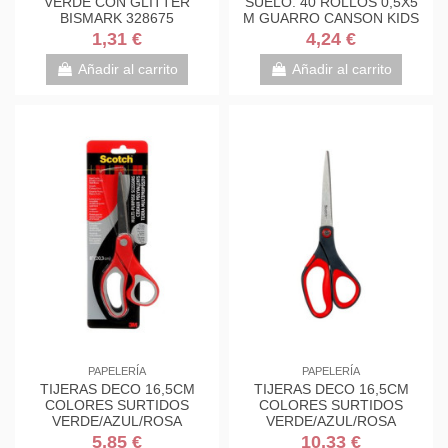
VERDE CON GLITTER
SUELO. 40 ROLLOS 0,5X5
BISMARK 328675
M GUARRO CANSON KIDS
C200003210
1,31 €
4,24 €
Añadir al carrito
Añadir al carrito
PAPELERÍA
PAPELERÍA
TIJERAS DECO 16,5CM
TIJERAS DECO 16,5CM
COLORES SURTIDOS
COLORES SURTIDOS
VERDE/AZUL/ROSA
VERDE/AZUL/ROSA
1561DS-M SCOTH
1561DS-M SCOTH
5,85 €
10,33 €