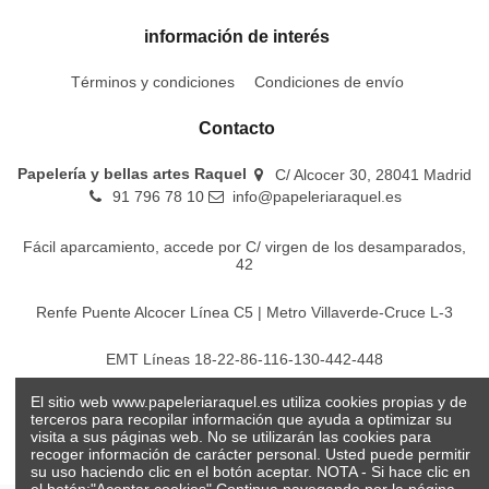
información de interés
Términos y condiciones
Condiciones de envío
Contacto
Papelería y bellas artes Raquel
C/ Alcocer 30, 28041 Madrid
91 796 78 10
info@papeleriaraquel.es
Fácil aparcamiento, accede por C/ virgen de los desamparados,
42
Renfe Puente Alcocer Línea C5 | Metro Villaverde-Cruce L-3
EMT Líneas 18-22-86-116-130-442-448
El sitio web www.papeleriaraquel.es utiliza cookies propias y de
Todos los precios son indicados con impuestos incluidos
terceros para recopilar información que ayuda a optimizar su
visita a sus páginas web. No se utilizarán las cookies para
recoger información de carácter personal. Usted puede permitir
su uso haciendo clic en el botón aceptar. NOTA - Si hace clic en
el botón:"Aceptar cookies" Continua navegando por la página