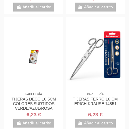
7000034004
7000034004
Añadir al carrito
Añadir al carrito
PAPELERÍA
PAPELERÍA
TIJERAS DECO 16,5CM
TIJERAS FERRO 16 CM
COLORES SURTIDOS
ERICH KRAUSE 14851
VERDE/AZUL/ROSA
1561DS-M SCOTH
6,23 €
6,23 €
7000034004
Añadir al carrito
Añadir al carrito