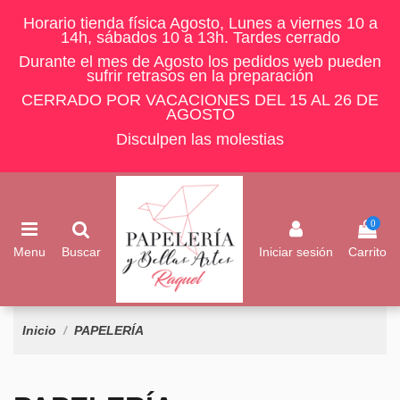
Horario tienda física Agosto, Lunes a viernes 10 a
14h, sábados 10 a 13h. Tardes cerrado
Durante el mes de Agosto los pedidos web pueden
sufrir retrasos en la preparación
CERRADO POR VACACIONES DEL 15 AL 26 DE
AGOSTO
Disculpen las molestias
0
Menu
Buscar
Iniciar sesión
Carrito
Inicio
PAPELERÍA