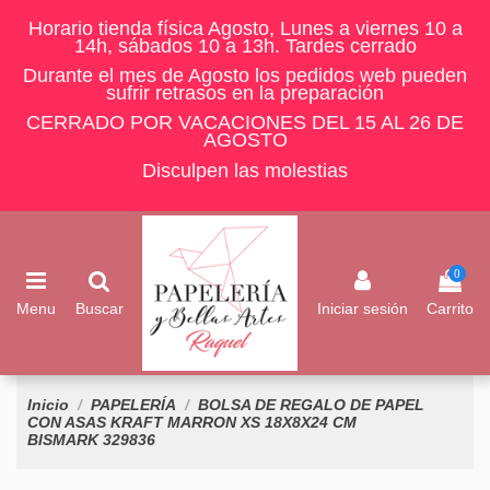
Horario tienda física Agosto, Lunes a viernes 10 a
14h, sábados 10 a 13h. Tardes cerrado
Durante el mes de Agosto los pedidos web pueden
sufrir retrasos en la preparación
CERRADO POR VACACIONES DEL 15 AL 26 DE
AGOSTO
Disculpen las molestias
0
Menu
Buscar
Iniciar sesión
Carrito
Inicio
PAPELERÍA
BOLSA DE REGALO DE PAPEL
CON ASAS KRAFT MARRON XS 18X8X24 CM
BISMARK 329836