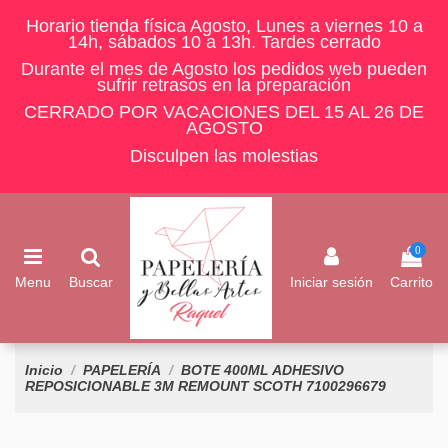
Horario tienda física Agosto, Lunes a viernes 10 a
14h, sábados 10 a 13h. Tardes cerrado
Durante el mes de Agosto los pedidos web pueden
sufrir retrasos en la preparación
CERRADO POR VACACIONES DEL 15 AL 26 DE
AGOSTO
Disculpen las molestias
0
Menu
Buscar
Iniciar sesión
Carrito
Inicio
PAPELERÍA
BOTE 400ML ADHESIVO
REPOSICIONABLE 3M REMOUNT SCOTH 7100296679