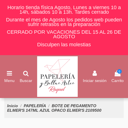
Horario tienda física Agosto, Lunes a viernes 10 a
14h, sábados 10 a 13h. Tardes cerrado
Durante el mes de Agosto los pedidos web pueden
sufrir retrasos en la preparación
CERRADO POR VACACIONES DEL 15 AL 26 DE
AGOSTO
Disculpen las molestias
0
Menu
Buscar
Iniciar sesión
Carrito
Inicio
PAPELERÍA
BOTE DE PEGAMENTO
ELMER'S 147ML AZUL OPACO ELMER'S 2109500