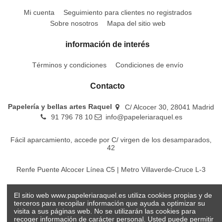
Mi cuenta
Seguimiento para clientes no registrados
Sobre nosotros
Mapa del sitio web
información de interés
Términos y condiciones
Condiciones de envío
Contacto
Papelería y bellas artes Raquel
C/ Alcocer 30, 28041 Madrid
91 796 78 10
info@papeleriaraquel.es
Fácil aparcamiento, accede por C/ virgen de los desamparados,
42
Renfe Puente Alcocer Línea C5 | Metro Villaverde-Cruce L-3
EMT Líneas 18-22-86-116-130-442-448
El sitio web www.papeleriaraquel.es utiliza cookies propias y de
terceros para recopilar información que ayuda a optimizar su
visita a sus páginas web. No se utilizarán las cookies para
recoger información de carácter personal. Usted puede permitir