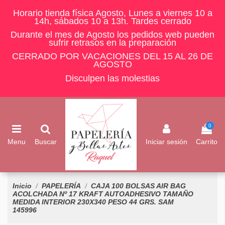
Horario tienda física Agosto, Lunes a viernes 10 a
14h, sábados 10 a 13h. Tardes cerrado
Durante el mes de Agosto los pedidos web pueden
sufrir retrasos en la preparación
CERRADO POR VACACIONES DEL 15 AL 26 DE
AGOSTO
Disculpen las molestias
0
Menu
Buscar
Iniciar sesión
Carrito
Inicio
PAPELERÍA
CAJA 100 BOLSAS AIR BAG
ACOLCHADA Nº 17 KRAFT AUTOADHESIVO TAMAÑO
MEDIDA INTERIOR 230X340 PESO 44 GRS. SAM
145996