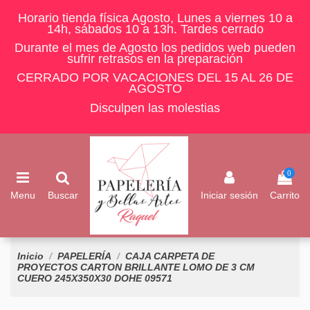
Horario tienda física Agosto, Lunes a viernes 10 a
14h, sábados 10 a 13h. Tardes cerrado
Durante el mes de Agosto los pedidos web pueden
sufrir retrasos en la preparación
CERRADO POR VACACIONES DEL 15 AL 26 DE
AGOSTO
Disculpen las molestias
0
Menu
Buscar
Iniciar sesión
Carrito
Inicio
PAPELERÍA
CAJA CARPETA DE
PROYECTOS CARTON BRILLANTE LOMO DE 3 CM
CUERO 245X350X30 DOHE 09571