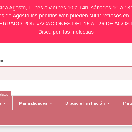
ísica Agosto, Lunes a viernes 10 a 14h, sábados 10 a 13
s de Agosto los pedidos web pueden sufrir retrasos en 
ERRADO POR VACACIONES DEL 15 AL 26 DE AGOS
Disculpen las molestias
ne!
listas!
es
Manualidades
Dibujo e Ilustración
Pint