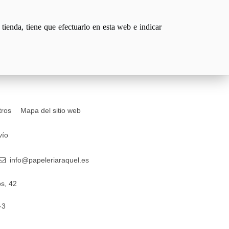
tienda, tiene que efectuarlo en esta web e indicar
tros
Mapa del sitio web
vío
info@papeleriaraquel.es
s, 42
-3