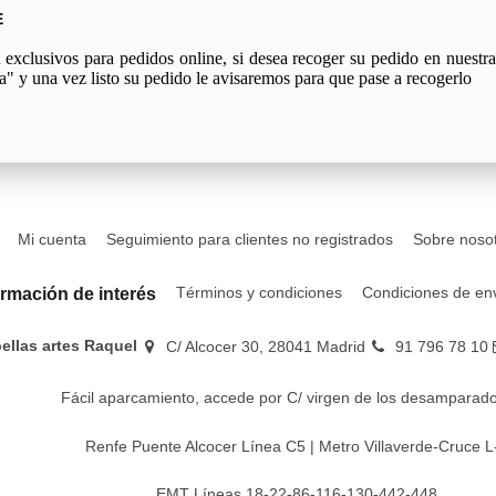
E
xclusivos para pedidos online, si desea recoger su pedido en nuestra 
a" y una vez listo su pedido le avisaremos para que pase a recogerlo
Mi cuenta
Seguimiento para clientes no registrados
Sobre noso
Términos y condiciones
Condiciones de en
ormación de interés
bellas artes Raquel
C/ Alcocer 30, 28041 Madrid
91 796 78 10
Fácil aparcamiento, accede por C/ virgen de los desamparado
Renfe Puente Alcocer Línea C5 | Metro Villaverde-Cruce L
EMT Líneas 18-22-86-116-130-442-448