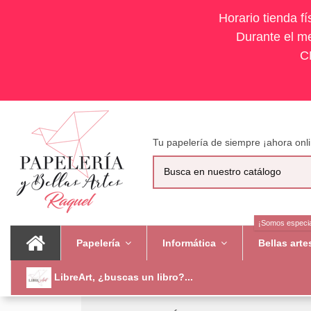
Horario tienda f
Durante el me
C
Tu papelería de siempre ¡ahora onli
¡Somos especia
Papelería
Informática
Bellas art
LibreArt, ¿buscas un libro?...