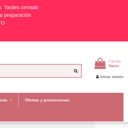
h. Tardes cerrado
la preparación
TO
Carrito
Vacio
Iniciar sesión
uras
Ofertas y promociones