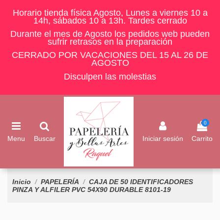
Horario tienda física Agosto, Lunes a viernes 10 a
14h, sábados 10 a 13h. Tardes cerrado
Durante el mes de Agosto los pedidos web pueden
sufrir retrasos en la preparación
CERRADO POR VACACIONES DEL 15 AL 26 DE
AGOSTO
Disculpen las molestias
0
Menu
Buscar
Iniciar sesión
Carrito
Inicio
PAPELERÍA
CAJA DE 50 IDENTIFICADORES
PINZA Y ALFILER PVC 54X90 DURABLE 8101-19