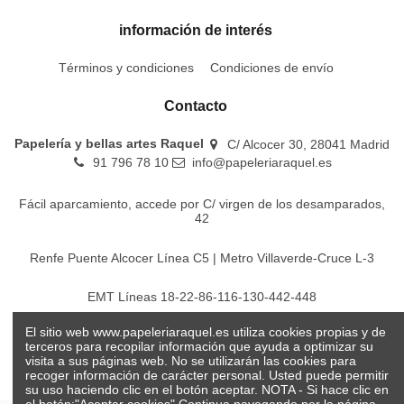
información de interés
Términos y condiciones
Condiciones de envío
Contacto
Papelería y bellas artes Raquel
C/ Alcocer 30, 28041 Madrid
91 796 78 10
info@papeleriaraquel.es
Fácil aparcamiento, accede por C/ virgen de los desamparados,
42
Renfe Puente Alcocer Línea C5 | Metro Villaverde-Cruce L-3
EMT Líneas 18-22-86-116-130-442-448
El sitio web www.papeleriaraquel.es utiliza cookies propias y de
Todos los precios son indicados con impuestos incluidos
terceros para recopilar información que ayuda a optimizar su
visita a sus páginas web. No se utilizarán las cookies para
recoger información de carácter personal. Usted puede permitir
su uso haciendo clic en el botón aceptar. NOTA - Si hace clic en
el botón:"Aceptar cookies" Continua navegando por la página