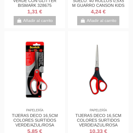
VERDE CON GLITTER
SUELO. 40 ROLLOS 0,5X5
BISMARK 328675
M GUARRO CANSON KIDS
C200003210
1,31 €
4,24 €
Añadir al carrito
Añadir al carrito
PAPELERÍA
PAPELERÍA
TIJERAS DECO 16,5CM
TIJERAS DECO 16,5CM
COLORES SURTIDOS
COLORES SURTIDOS
VERDE/AZUL/ROSA
VERDE/AZUL/ROSA
1561DS-M SCOTH
1561DS-M SCOTH
5,85 €
10,33 €