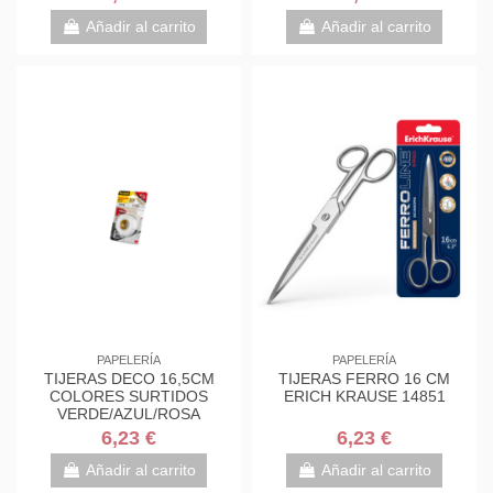
7000034004
7000034004
Añadir al carrito
Añadir al carrito
PAPELERÍA
PAPELERÍA
TIJERAS DECO 16,5CM
TIJERAS FERRO 16 CM
COLORES SURTIDOS
ERICH KRAUSE 14851
VERDE/AZUL/ROSA
1561DS-M SCOTH
6,23 €
6,23 €
7000034004
Añadir al carrito
Añadir al carrito