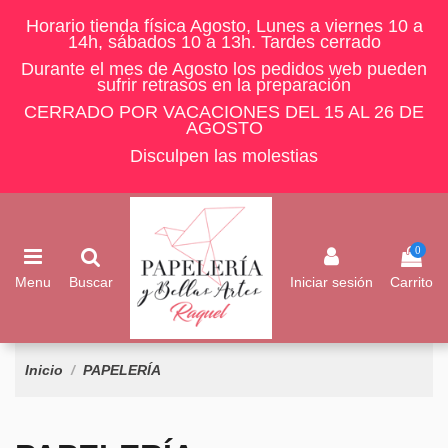
Horario tienda física Agosto, Lunes a viernes 10 a
14h, sábados 10 a 13h. Tardes cerrado
Durante el mes de Agosto los pedidos web pueden
sufrir retrasos en la preparación
CERRADO POR VACACIONES DEL 15 AL 26 DE
AGOSTO
Disculpen las molestias
0
Menu
Buscar
Iniciar sesión
Carrito
Inicio
PAPELERÍA