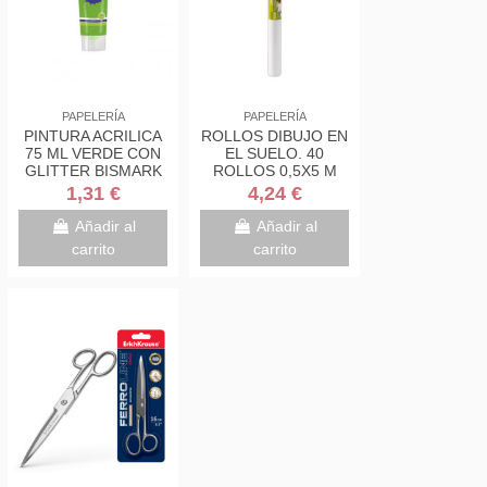
PAPELERÍA
PAPELERÍA
PINTURA ACRILICA
ROLLOS DIBUJO EN
75 ML VERDE CON
EL SUELO. 40
GLITTER BISMARK
ROLLOS 0,5X5 M
328675
GUARRO CANSON
1,31 €
4,24 €
KIDS C200003210
Añadir al
Añadir al
carrito
carrito