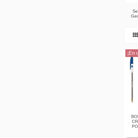
Se
Gen
¡En o
BO
CR
PO