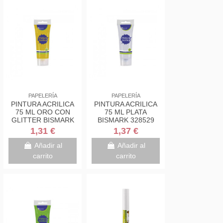
PAPELERÍA
PAPELERÍA
PINTURA ACRILICA
PINTURA ACRILICA
75 ML ORO CON
75 ML PLATA
GLITTER BISMARK
BISMARK 328529
328672
1,31 €
1,37 €
Añadir al
Añadir al
carrito
carrito