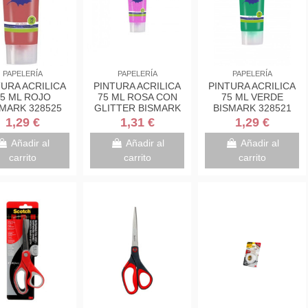
PAPELERÍA
PAPELERÍA
PAPELERÍA
TURA ACRILICA
PINTURA ACRILICA
PINTURA ACRILICA
5 ML ROJO
75 ML ROSA CON
75 ML VERDE
MARK 328525
GLITTER BISMARK
BISMARK 328521
328671
1,29 €
1,31 €
1,29 €
Añadir al
Añadir al
Añadir al
carrito
carrito
carrito