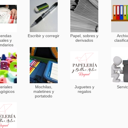
endas
Escribir y corregir
Papel, sobres y
Archiv
uales y
derivados
clasific
endarios
eriales
Mochilas,
Juguetes y
Servic
gógicos
maletines y
regalos
portatodo