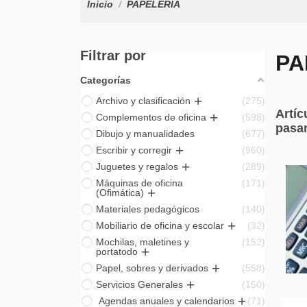
Inicio
PAPELERÍA
Filtrar por
PA
Categorías
Archivo y clasificación
275
Artíc
Complementos de oficina
598
pasan
Dibujo y manualidades
677
Escribir y corregir
960
Juguetes y regalos
289
Máquinas de oficina
171
(Ofimática)
Materiales pedagógicos
140
Mobiliario de oficina y escolar
32
Mochilas, maletines y
152
portatodo
Papel, sobres y derivados
558
Servicios Generales
150
Agendas anuales y calendarios
71