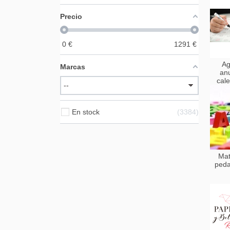
Precio
0
€
1291
€
Ag
Marcas
an
cal
En stock
3384
Mat
peda