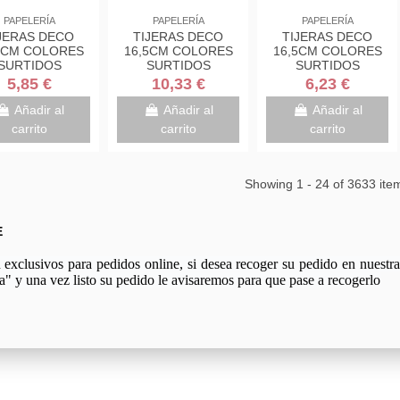
PAPELERÍA
PAPELERÍA
PAPELERÍA
JERAS DECO
TIJERAS DECO
TIJERAS DECO
5CM COLORES
16,5CM COLORES
16,5CM COLORES
SURTIDOS
SURTIDOS
SURTIDOS
DE/AZUL/ROSA
VERDE/AZUL/ROSA
VERDE/AZUL/ROSA
5,85 €
10,33 €
6,23 €
1DS-M SCOTH
1561DS-M SCOTH
1561DS-M SCOTH
7000034004
7000034004
7000034004
Añadir al
Añadir al
Añadir al
carrito
carrito
carrito
Showing 1 - 24 of 3633 ite
E
xclusivos para pedidos online, si desea recoger su pedido en nuestra 
a" y una vez listo su pedido le avisaremos para que pase a recogerlo