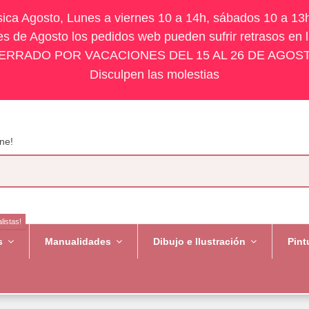
ísica Agosto, Lunes a viernes 10 a 14h, sábados 10 a 13
s de Agosto los pedidos web pueden sufrir retrasos en 
ERRADO POR VACACIONES DEL 15 AL 26 DE AGOS
Disculpen las molestias
ne!
listas!
es
Manualidades
Dibujo e Ilustración
Pint