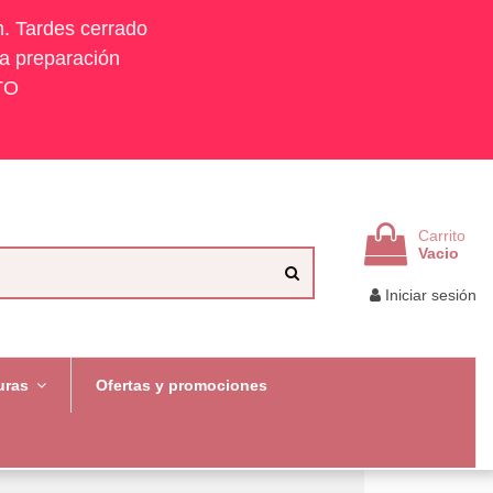
h. Tardes cerrado
la preparación
TO
Carrito
Vacio
Iniciar sesión
uras
Ofertas y promociones