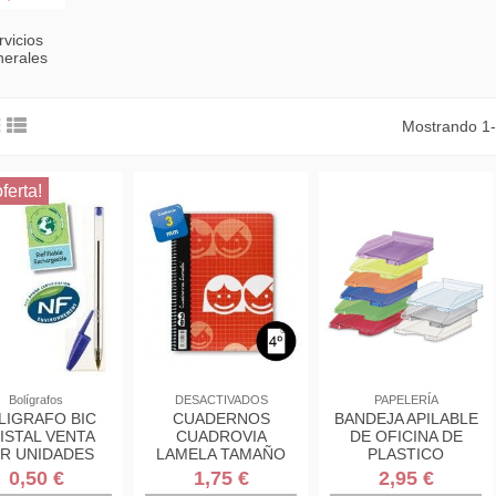
rvicios
erales
Mostrando 1-
ferta!
Bolígrafos
DESACTIVADOS
PAPELERÍA
LIGRAFO BIC
CUADERNOS
BANDEJA APILABLE
ISTAL VENTA
CUADROVIA
DE OFICINA DE
R UNIDADES
LAMELA TAMAÑO
PLASTICO
CUARTO CON
350X250X65 MM.
0,50 €
1,75 €
2,95 €
ESPIRAL
COLOR