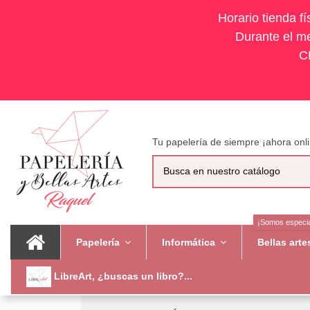
Horario tienda f
Durante el me
C
Tu papelería de siempre ¡ahora onli
¡Somos especia
Papelería
Informática
Bellas art
LibreArt, ¿buscas un libro?...