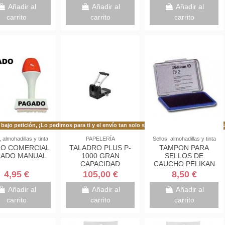
TRANSPARENTE
Añadir al
Añadir al
Añadir al
FAIBO 93-23
carrito
carrito
carrito
bajo petición, ¡Lo pedimos para ti y el envío tan solo se demora 48h más de lo habitu
En stock
, almohadillas y tinta
PAPELERÍA
Sellos, almohadillas y tinta
LO COMERCIAL
TALADRO PLUS P-
TAMPON PARA
GADO MANUAL
1000 GRAN
SELLOS DE
CAPACIDAD
CAUCHO PELIKAN
100HOJAS
Nº2 7X11CMS
4,95 €
105,00 €
8,50 €
Añadir al
Añadir al
Añadir al
carrito
carrito
carrito