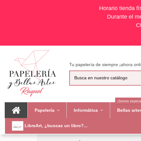
Horario tienda f
Durante el me
C
Tu papelería de siempre ¡ahora onli
¡Somos especia
Papelería
Informática
Bellas art
LibreArt, ¿buscas un libro?...