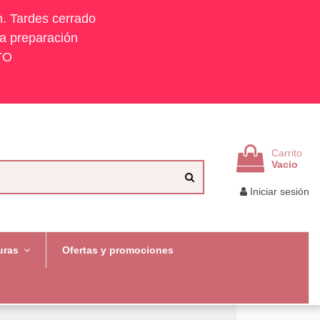
h. Tardes cerrado
la preparación
TO
Carrito
Vacio
Iniciar sesión
uras
Ofertas y promociones