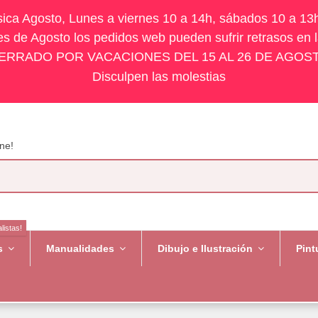
ísica Agosto, Lunes a viernes 10 a 14h, sábados 10 a 13
s de Agosto los pedidos web pueden sufrir retrasos en 
ERRADO POR VACACIONES DEL 15 AL 26 DE AGOS
Disculpen las molestias
ne!
listas!
es
Manualidades
Dibujo e Ilustración
Pint