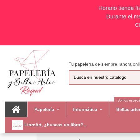
Horario tienda f
Durante el me
C
Tu papelería de siempre ¡ahora onli
¡Somos especia
Papelería
Informática
Bellas art
LibreArt, ¿buscas un libro?...