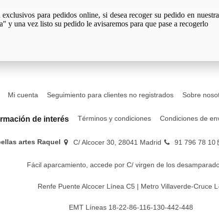
xclusivos para pedidos online, si desea recoger su pedido en nuestra 
a" y una vez listo su pedido le avisaremos para que pase a recogerlo
Mi cuenta
Seguimiento para clientes no registrados
Sobre noso
Términos y condiciones
Condiciones de en
ormación de interés
bellas artes Raquel
C/ Alcocer 30, 28041 Madrid
91 796 78 10
Fácil aparcamiento, accede por C/ virgen de los desamparado
Renfe Puente Alcocer Línea C5 | Metro Villaverde-Cruce L
EMT Líneas 18-22-86-116-130-442-448