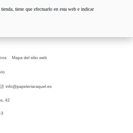
tienda, tiene que efectuarlo en esta web e indicar
tros
Mapa del sitio web
vío
info@papeleriaraquel.es
s, 42
-3