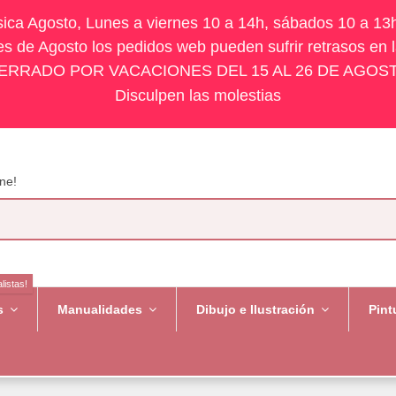
ísica Agosto, Lunes a viernes 10 a 14h, sábados 10 a 13
s de Agosto los pedidos web pueden sufrir retrasos en 
ERRADO POR VACACIONES DEL 15 AL 26 DE AGOS
Disculpen las molestias
ne!
listas!
es
Manualidades
Dibujo e Ilustración
Pint