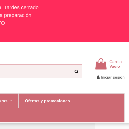
h. Tardes cerrado
la preparación
TO
Carrito
Vacio
Iniciar sesión
uras
Ofertas y promociones