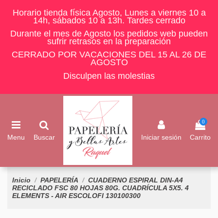
Horario tienda física Agosto, Lunes a viernes 10 a
14h, sábados 10 a 13h. Tardes cerrado
Durante el mes de Agosto los pedidos web pueden
sufrir retrasos en la preparación
CERRADO POR VACACIONES DEL 15 AL 26 DE
AGOSTO
Disculpen las molestias
0
Menu
Buscar
Iniciar sesión
Carrito
Inicio
PAPELERÍA
CUADERNO ESPIRAL DIN-A4
RECICLADO FSC 80 HOJAS 80G. CUADRÍCULA 5X5. 4
ELEMENTS - AIR ESCOLOFI 130100300