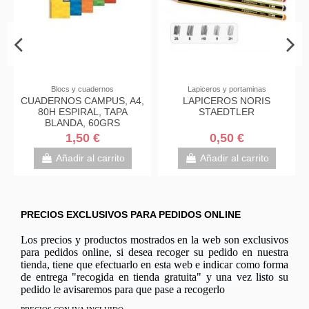
Blocs y cuadernos
Lapiceros y portaminas
ADERNOS CAMPUS, A4,
LAPICEROS NORIS
LIB
80H ESPIRAL, TAPA
STAEDTLER
90
BLANDA, 60GRS
1,50 €
0,50 €
Añadir al carrito
Añadir al carrito
PRECIOS EXCLUSIVOS PARA PEDIDOS ONLINE
Los precios y productos mostrados en la web son exclusivos
para pedidos online, si desea recoger su pedido en nuestra
tienda, tiene que efectuarlo en esta web e indicar como forma
de entrega "recogida en tienda gratuita" y una vez listo su
pedido le avisaremos para que pase a recogerlo