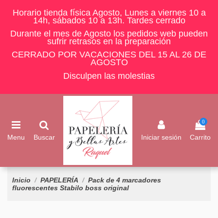
Horario tienda física Agosto, Lunes a viernes 10 a
14h, sábados 10 a 13h. Tardes cerrado
Durante el mes de Agosto los pedidos web pueden
sufrir retrasos en la preparación
CERRADO POR VACACIONES DEL 15 AL 26 DE
AGOSTO
Disculpen las molestias
0
Menu
Buscar
Iniciar sesión
Carrito
Inicio
PAPELERÍA
Pack de 4 marcadores
fluorescentes Stabilo boss original