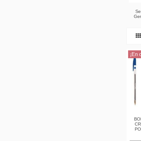
Se
Gen
¡En o
BO
CR
PO