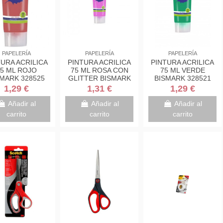
PAPELERÍA
PAPELERÍA
PAPELERÍA
TURA ACRILICA
PINTURA ACRILICA
PINTURA ACRILICA
5 ML ROJO
75 ML ROSA CON
75 ML VERDE
MARK 328525
GLITTER BISMARK
BISMARK 328521
328671
1,29 €
1,31 €
1,29 €
Añadir al
Añadir al
Añadir al
carrito
carrito
carrito