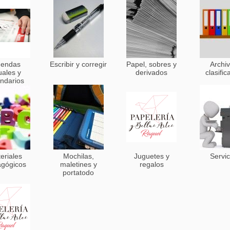
endas
Escribir y corregir
Papel, sobres y
Archiv
uales y
derivados
clasific
endarios
eriales
Mochilas,
Juguetes y
Servic
gógicos
maletines y
regalos
portatodo