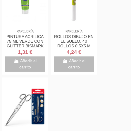
PAPELERÍA
PAPELERÍA
PINTURA ACRILICA
ROLLOS DIBUJO EN
75 ML VERDE CON
EL SUELO. 40
GLITTER BISMARK
ROLLOS 0,5X5 M
328675
GUARRO CANSON
1,31 €
4,24 €
KIDS C200003210
Añadir al
Añadir al
carrito
carrito