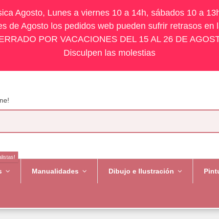
ísica Agosto, Lunes a viernes 10 a 14h, sábados 10 a 13
s de Agosto los pedidos web pueden sufrir retrasos en 
ERRADO POR VACACIONES DEL 15 AL 26 DE AGOS
Disculpen las molestias
ne!
listas!
es
Manualidades
Dibujo e Ilustración
Pint