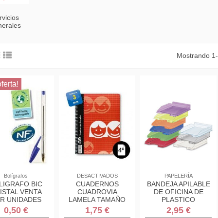
rvicios
erales
Mostrando 1-
ferta!
Bolígrafos
DESACTIVADOS
PAPELERÍA
LIGRAFO BIC
CUADERNOS
BANDEJA APILABLE
ISTAL VENTA
CUADROVIA
DE OFICINA DE
R UNIDADES
LAMELA TAMAÑO
PLASTICO
CUARTO CON
350X250X65 MM.
0,50 €
1,75 €
2,95 €
ESPIRAL
COLOR