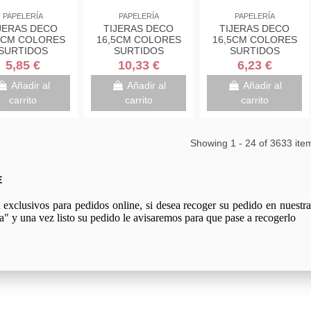
PAPELERÍA
PAPELERÍA
PAPELERÍA
JERAS DECO
TIJERAS DECO
TIJERAS DECO
5CM COLORES
16,5CM COLORES
16,5CM COLORES
SURTIDOS
SURTIDOS
SURTIDOS
DE/AZUL/ROSA
VERDE/AZUL/ROSA
VERDE/AZUL/ROSA
5,85 €
10,33 €
6,23 €
1DS-M SCOTH
1561DS-M SCOTH
1561DS-M SCOTH
7000034004
7000034004
7000034004
Añadir al
Añadir al
Añadir al
carrito
carrito
carrito
Showing 1 - 24 of 3633 ite
E
xclusivos para pedidos online, si desea recoger su pedido en nuestra 
a" y una vez listo su pedido le avisaremos para que pase a recogerlo