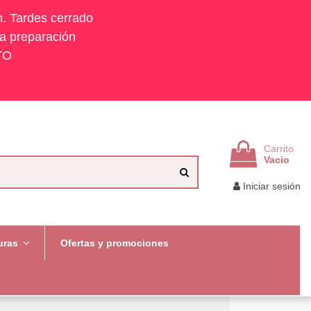
h. Tardes cerrado
la preparación
TO
Carrito
Vacio
Iniciar sesión
uras
Ofertas y promociones