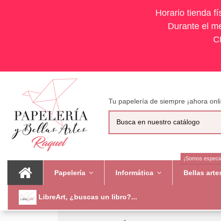
Horario tienda f
Durante el me
C
Tu papelería de siempre ¡ahora onli
¡Somos especia
Papelería
Informática
Bellas art
LibreArt, ¿buscas un libro?...