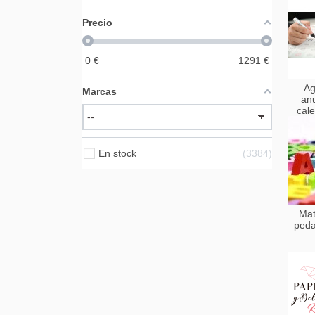
Precio
0
€
1291
€
Ag
Marcas
an
cal
En stock
3384
Mat
peda