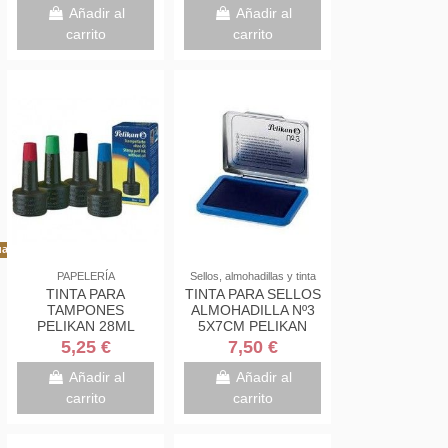
Añadir al
Añadir al
carrito
carrito
al!
PAPELERÍA
Sellos, almohadillas y tinta
TINTA PARA
TINTA PARA SELLOS
TAMPONES
ALMOHADILLA Nº3
PELIKAN 28ML
5X7CM PELIKAN
5,25 €
7,50 €
Añadir al
Añadir al
carrito
carrito