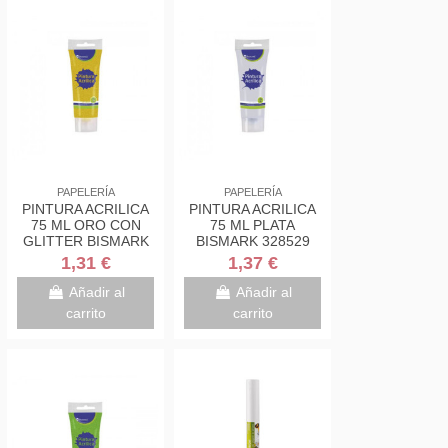
PAPELERÍA
PAPELERÍA
PINTURA ACRILICA
PINTURA ACRILICA
75 ML ORO CON
75 ML PLATA
GLITTER BISMARK
BISMARK 328529
328672
1,31 €
1,37 €
Añadir al
Añadir al
carrito
carrito