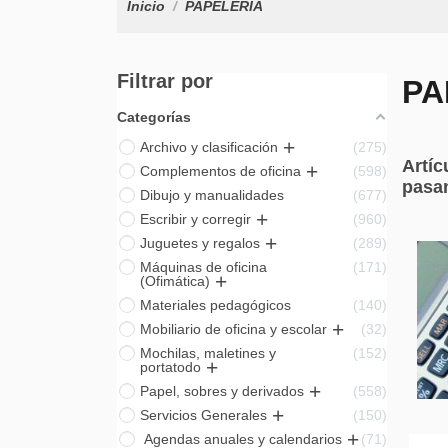
Inicio
PAPELERÍA
Filtrar por
PA
Categorías
Archivo y clasificación
275
Artíc
Complementos de oficina
598
pasan
Dibujo y manualidades
677
Escribir y corregir
960
Juguetes y regalos
289
Máquinas de oficina
171
(Ofimática)
Materiales pedagógicos
140
Mobiliario de oficina y escolar
32
Mochilas, maletines y
152
portatodo
Papel, sobres y derivados
558
Servicios Generales
150
Agendas anuales y calendarios
71