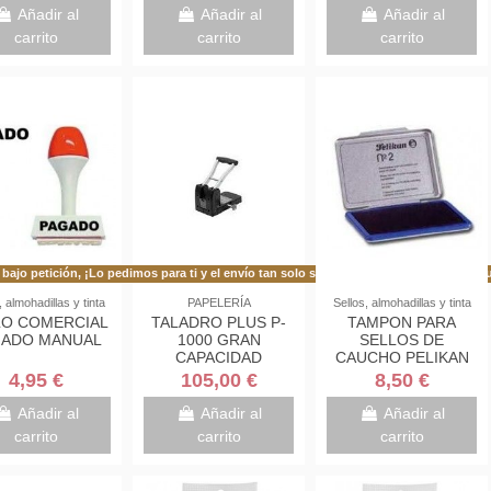
TRANSPARENTE
Añadir al
Añadir al
Añadir al
FAIBO 93-23
carrito
carrito
carrito
bajo petición, ¡Lo pedimos para ti y el envío tan solo se demora 48h más de lo habitu
En stock
, almohadillas y tinta
PAPELERÍA
Sellos, almohadillas y tinta
LO COMERCIAL
TALADRO PLUS P-
TAMPON PARA
GADO MANUAL
1000 GRAN
SELLOS DE
CAPACIDAD
CAUCHO PELIKAN
100HOJAS
Nº2 7X11CMS
4,95 €
105,00 €
8,50 €
Añadir al
Añadir al
Añadir al
carrito
carrito
carrito