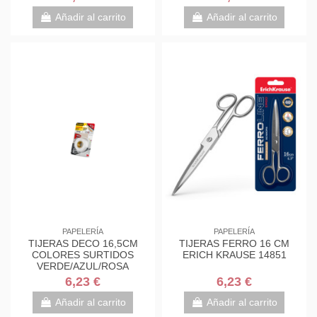
7000034004
7000034004
Añadir al carrito
Añadir al carrito
PAPELERÍA
PAPELERÍA
TIJERAS DECO 16,5CM
TIJERAS FERRO 16 CM
COLORES SURTIDOS
ERICH KRAUSE 14851
VERDE/AZUL/ROSA
1561DS-M SCOTH
6,23 €
6,23 €
7000034004
Añadir al carrito
Añadir al carrito