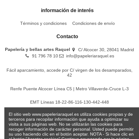
información de interés
Términos y condiciones
Condiciones de envío
Contacto
Papelería y bellas artes Raquel
C/ Alcocer 30, 28041 Madrid
91 796 78 10
info@papeleriaraquel.es
Fácil aparcamiento, accede por C/ virgen de los desamparados,
42
Renfe Puente Alcocer Línea C5 | Metro Villaverde-Cruce L-3
EMT Líneas 18-22-86-116-130-442-448
El sitio web www.papeleriaraquel.es utiliza cookies propias y de
Todos los precios son indicados con impuestos incluidos
terceros para recopilar información que ayuda a optimizar su
visita a sus páginas web. No se utilizarán las cookies para
recoger información de carácter personal. Usted puede permitir
su uso haciendo clic en el botón aceptar. NOTA - Si hace clic en
el botón:"Aceptar cookies" Continua navegando por la página