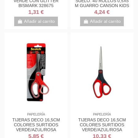
VERDE CON GLITTER
SUELO. 40 ROLLOS 0,5X5
BISMARK 328675
M GUARRO CANSON KIDS
C200003210
1,31 €
4,24 €
Añadir al carrito
Añadir al carrito
PAPELERÍA
PAPELERÍA
TIJERAS DECO 16,5CM
TIJERAS DECO 16,5CM
COLORES SURTIDOS
COLORES SURTIDOS
VERDE/AZUL/ROSA
VERDE/AZUL/ROSA
1561DS-M SCOTH
1561DS-M SCOTH
5,85 €
10,33 €