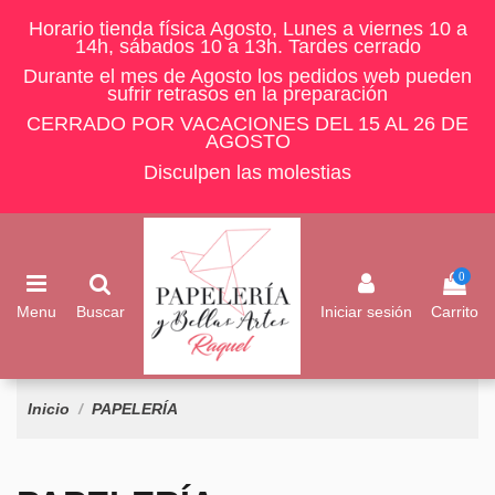
Horario tienda física Agosto, Lunes a viernes 10 a
14h, sábados 10 a 13h. Tardes cerrado
Durante el mes de Agosto los pedidos web pueden
sufrir retrasos en la preparación
CERRADO POR VACACIONES DEL 15 AL 26 DE
AGOSTO
Disculpen las molestias
0
Menu
Buscar
Iniciar sesión
Carrito
Inicio
PAPELERÍA