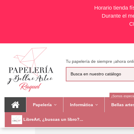
Horario tienda f
Durante el me
C
Tu papelería de siempre ¡ahora onli
¡Somos especia
Papelería
Informática
Bellas art
LibreArt, ¿buscas un libro?...