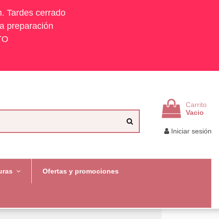
h. Tardes cerrado
la preparación
TO
Carrito
Vacio
Iniciar sesión
uras
Ofertas y promociones