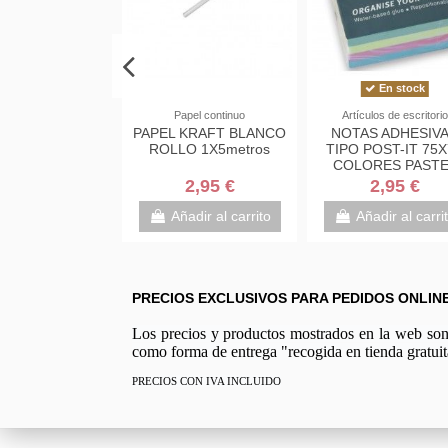
En stock
almohadillas y tinta
Papel continuo
Artículos de escritorio
 PARA SELLOS
PAPEL KRAFT BLANCO
NOTAS ADHESIV
HADILLA Nº3
ROLLO 1X5metros
TIPO POST-IT 75X
CM PELIKAN
COLORES PASTE
7,50 €
2,95 €
2,95 €
adir al carrito
Añadir al carrito
Añadir al carri
PRECIOS EXCLUSIVOS PARA PEDIDOS ONLIN
Los precios y productos mostrados en la web son e
como forma de entrega "recogida en tienda gratuit
PRECIOS CON IVA INCLUIDO