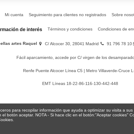
Mi cuenta
Seguimiento para clientes no registrados
Sobre noso
Términos y condiciones
Condiciones de en
ormación de interés
bellas artes Raquel
C/ Alcocer 30, 28041 Madrid
91 796 78 10
Fácil aparcamiento, accede por C/ virgen de los desamparado
Renfe Puente Alcocer Línea C5 | Metro Villaverde-Cruce L
EMT Líneas 18-22-86-116-130-442-448
erceros para recopilar información que ayuda a optimizar su visita a su
en el botón aceptar. NOTA - Si hace clic en el botón:"Aceptar cookies"
Cookies.
© Papelería y bellas artes Raquel 2026