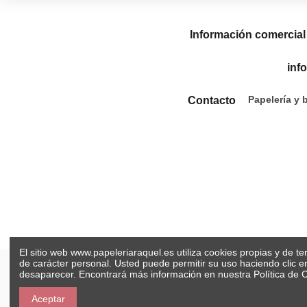
Información comercial
inf
Papelería y 
Contacto
El sitio web www.papeleriaraquel.es utiliza cookies propias y de t
de carácter personal. Usted puede permitir su uso haciendo clic 
desaparecer. Encontrará más información en nuestra
Política de 
Aceptar