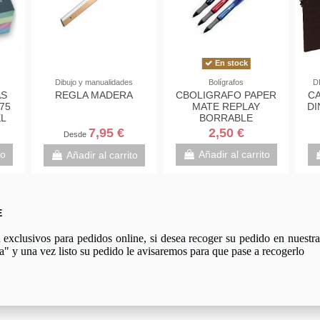
En stock
Dibujo y manualidades
Bolígrafos
D
AS
REGLA MADERA
CBOLIGRAFO PAPER
CA
75
MATE REPLAY
DI
L
BORRABLE
7,95 €
2,50 €
Desde
to
Añadir al carrito
Añadir al carrito
E
xclusivos para pedidos online, si desea recoger su pedido en nuestra 
a" y una vez listo su pedido le avisaremos para que pase a recogerlo