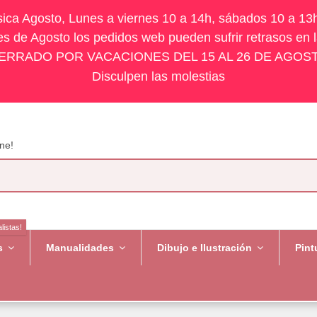
ísica Agosto, Lunes a viernes 10 a 14h, sábados 10 a 13
s de Agosto los pedidos web pueden sufrir retrasos en 
ERRADO POR VACACIONES DEL 15 AL 26 DE AGOS
Disculpen las molestias
ne!
listas!
es
Manualidades
Dibujo e Ilustración
Pint