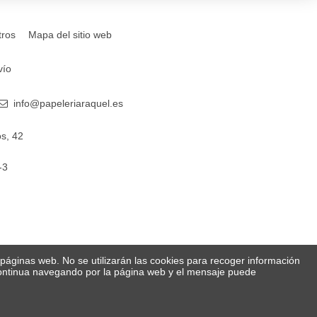
tros
Mapa del sitio web
vío
info@papeleriaraquel.es
s, 42
-3
s páginas web. No se utilizarán las cookies para recoger información
 Continua navegando por la página web y el mensaje puede