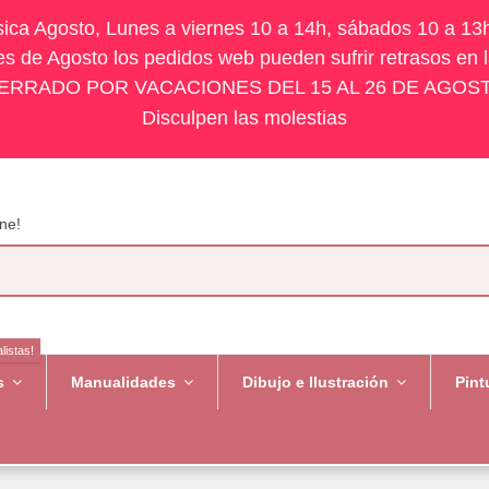
ísica Agosto, Lunes a viernes 10 a 14h, sábados 10 a 13
s de Agosto los pedidos web pueden sufrir retrasos en 
ERRADO POR VACACIONES DEL 15 AL 26 DE AGOS
Disculpen las molestias
ne!
listas!
es
Manualidades
Dibujo e Ilustración
Pint