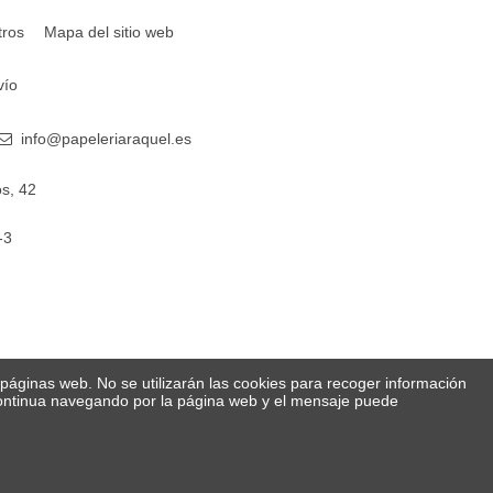
tros
Mapa del sitio web
vío
info@papeleriaraquel.es
s, 42
-3
s páginas web. No se utilizarán las cookies para recoger información
 Continua navegando por la página web y el mensaje puede