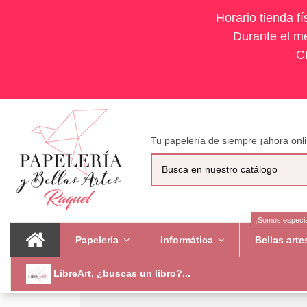
Horario tienda f
Durante el me
C
Tu papelería de siempre ¡ahora onli
¡Somos especia
Papelería
Informática
Bellas art
LibreArt, ¿buscas un libro?...