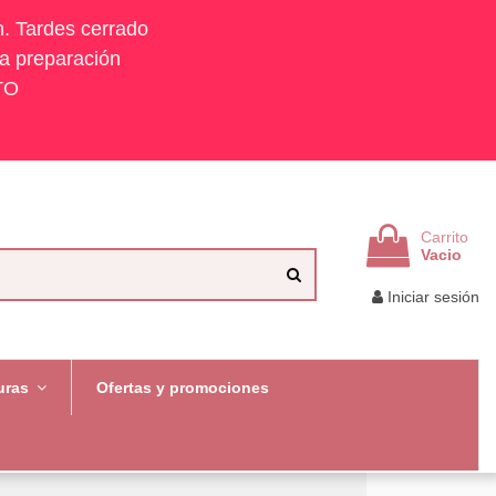
h. Tardes cerrado
la preparación
TO
Carrito
Vacio
Iniciar sesión
uras
Ofertas y promociones