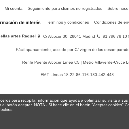
Mi cuenta
Seguimiento para clientes no registrados
Sobre noso
Términos y condiciones
Condiciones de en
ormación de interés
bellas artes Raquel
C/ Alcocer 30, 28041 Madrid
91 796 78 10
Fácil aparcamiento, accede por C/ virgen de los desamparado
Renfe Puente Alcocer Línea C5 | Metro Villaverde-Cruce L
EMT Líneas 18-22-86-116-130-442-448
erceros para recopilar información que ayuda a optimizar su visita a su
en el botón aceptar. NOTA - Si hace clic en el botón:"Aceptar cookies"
Cookies.
© Papelería y bellas artes Raquel 2026