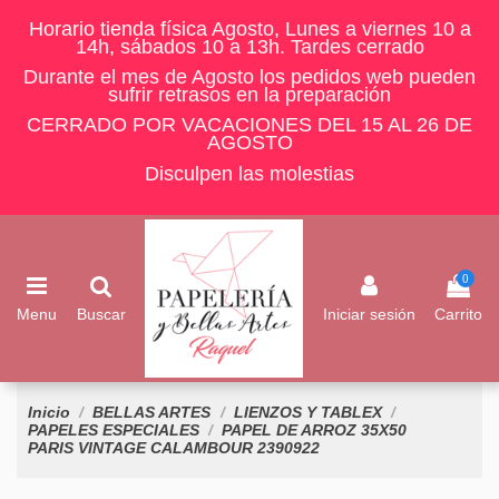
Horario tienda física Agosto, Lunes a viernes 10 a
14h, sábados 10 a 13h. Tardes cerrado
Durante el mes de Agosto los pedidos web pueden
sufrir retrasos en la preparación
CERRADO POR VACACIONES DEL 15 AL 26 DE
AGOSTO
Disculpen las molestias
0
Menu
Buscar
Iniciar sesión
Carrito
Inicio
BELLAS ARTES
LIENZOS Y TABLEX
PAPELES ESPECIALES
PAPEL DE ARROZ 35X50
PARIS VINTAGE CALAMBOUR 2390922