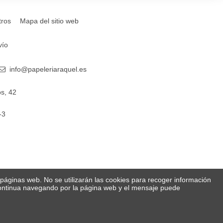
tros
Mapa del sitio web
vío
info@papeleriaraquel.es
s, 42
-3
s páginas web. No se utilizarán las cookies para recoger información
 Continua navegando por la página web y el mensaje puede