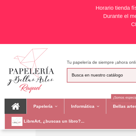
Horario tienda f
Durante el me
C
Tu papelería de siempre ¡ahora onli
¡Somos especia
Papelería
Informática
Bellas art
LibreArt, ¿buscas un libro?...