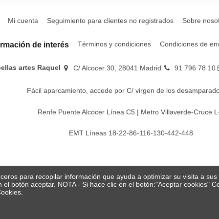
Mi cuenta
Seguimiento para clientes no registrados
Sobre noso
Términos y condiciones
Condiciones de en
ormación de interés
bellas artes Raquel
C/ Alcocer 30, 28041 Madrid
91 796 78 10
Fácil aparcamiento, accede por C/ virgen de los desamparado
Renfe Puente Alcocer Línea C5 | Metro Villaverde-Cruce L
EMT Líneas 18-22-86-116-130-442-448
erceros para recopilar información que ayuda a optimizar su visita a su
en el botón aceptar. NOTA - Si hace clic en el botón:"Aceptar cookies"
Cookies.
© Papelería y bellas artes Raquel 2026