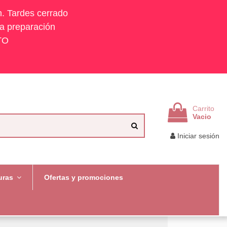
h. Tardes cerrado
la preparación
TO
Carrito
Vacio
Iniciar sesión
uras
Ofertas y promociones