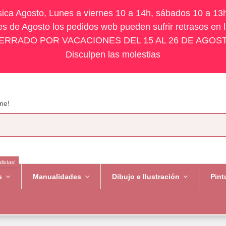
ísica Agosto, Lunes a viernes 10 a 14h, sábados 10 a 13
s de Agosto los pedidos web pueden sufrir retrasos en 
ERRADO POR VACACIONES DEL 15 AL 26 DE AGOS
Disculpen las molestias
ne!
listas!
es
Manualidades
Dibujo e Ilustración
Pint