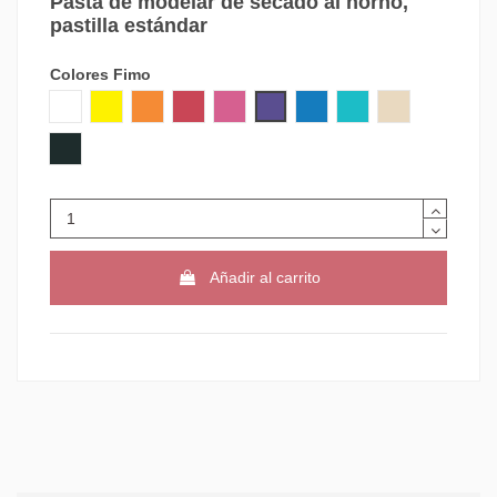
Pasta de modelar de secado al horno,
pastilla estándar
Colores Fimo
0 BLANCO
10 AMARILLO LIMON
42 NARANJA
26 ROJO CEREZA
22 FRAMBUESA
63 CIRUELA
37 AZUL PACIFIC
39 VERDE MENTA
70 SAHARA
9 NEGRO
Añadir al carrito