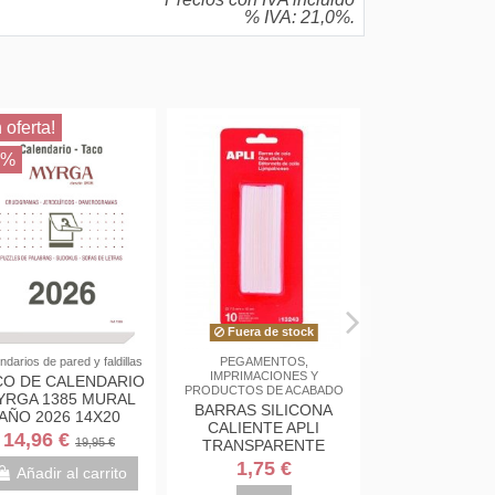
% IVA: 21,0%.
En oferta!
25%
Fuera de stock
lendarios de pared y faldillas
PEGAMENTOS,
IMPRIMACIONES Y
ACO DE CALENDARIO
PRODUCTOS DE ACABADO
MYRGA 1385 MURAL
BARRAS SILICONA
AÑO 2026 14X20
CALIENTE APLI
"GRANDE"
14,96 €
19,95 €
TRANSPARENTE
BLISTER 10 UNIDADES
1,75 €
Añadir al carrito