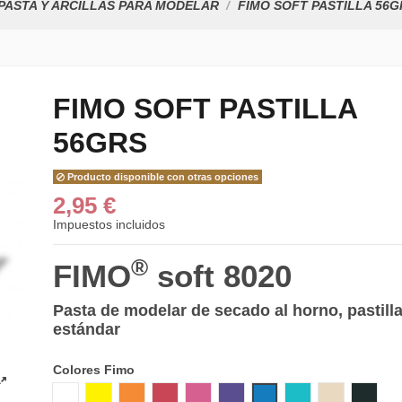
PASTA Y ARCILLAS PARA MODELAR
FIMO SOFT PASTILLA 56G
FIMO SOFT PASTILLA
56GRS
Producto disponible con otras opciones
2,95 €
Impuestos incluidos
®
FIMO
soft 8020
Pasta de modelar de secado al horno, pastill
estándar
Colores Fimo
0 BLANCO
10 AMARILLO LIMON
42 NARANJA
26 ROJO CEREZA
22 FRAMBUESA
63 CIRUELA
37 AZUL PACIFIC
39 VERDE MENT
70 SAHARA
9 NE