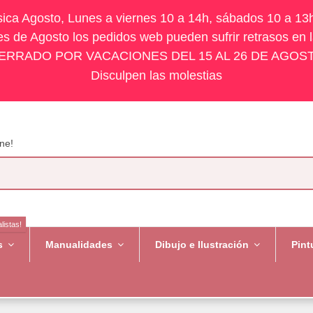
ísica Agosto, Lunes a viernes 10 a 14h, sábados 10 a 13
s de Agosto los pedidos web pueden sufrir retrasos en 
ERRADO POR VACACIONES DEL 15 AL 26 DE AGOS
Disculpen las molestias
ne!
listas!
es
Manualidades
Dibujo e Ilustración
Pint