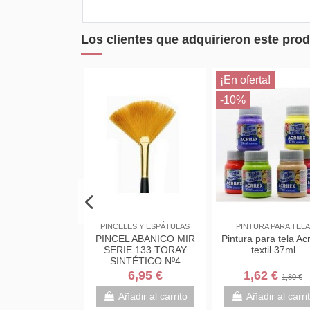
Los clientes que adquirieron este pr
¡En oferta!
-10%
Inicio
PINCELES Y ESPÁTULAS
PINTURA PARA TE
LADORES PARA
PINCEL ABANICO MIR
Pintura para tela A
A ACRILPEN DE
SERIE 133 TORAY
textil 37ml
ACRILEX
SINTÉTICO Nº4
1,80 €
6,95 €
1,62 €
1,80 
Añadir al carrito
Añadir al carrito
Añadir al car