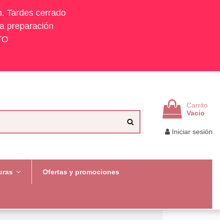
h. Tardes cerrado
la preparación
TO
Carrito
Vacio
Iniciar sesión
uras
Ofertas y promociones