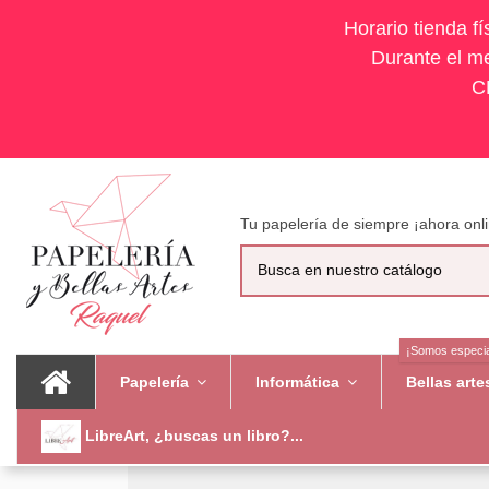
Horario tienda f
Durante el me
C
Tu papelería de siempre ¡ahora onli
¡Somos especia
Papelería
Informática
Bellas art
LibreArt, ¿buscas un libro?...