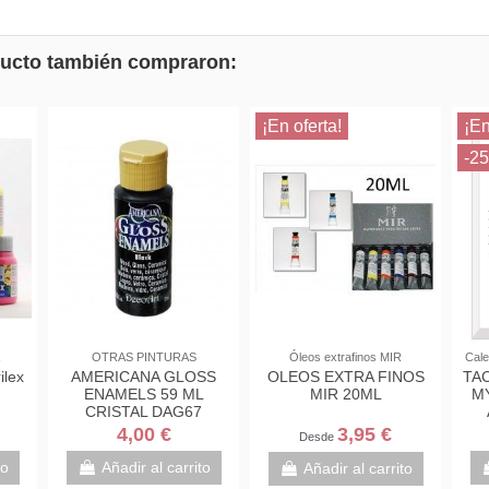
oducto también compraron:
¡En oferta!
¡
-
LA
OTRAS PINTURAS
Óleos extrafinos MIR
Ca
crilex
AMERICANA GLOSS
OLEOS EXTRA FINOS
T
ENAMELS 59 ML
MIR 20ML
CRISTAL DAG67
NEGRO
4,00 €
3,95 €
€
Desde
rito
Añadir al carrito
Añadir al carrito