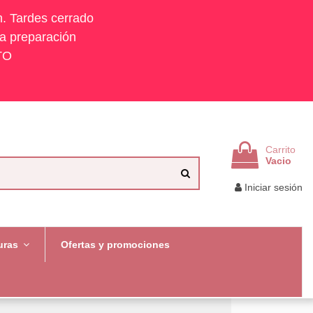
h. Tardes cerrado
la preparación
TO
Carrito
Vacio
Iniciar sesión
uras
Ofertas y promociones