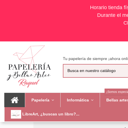
Horario tienda f
Durante el me
C
Tu papelería de siempre ¡ahora onli
¡Somos especia
Papelería
Informática
Bellas art
LibreArt, ¿buscas un libro?...