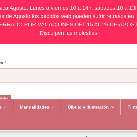
ísica Agosto, Lunes a viernes 10 a 14h, sábados 10 a 13
s de Agosto los pedidos web pueden sufrir retrasos en 
ERRADO POR VACACIONES DEL 15 AL 26 DE AGOS
Disculpen las molestias
ne!
listas!
es
Manualidades
Dibujo e Ilustración
Pint