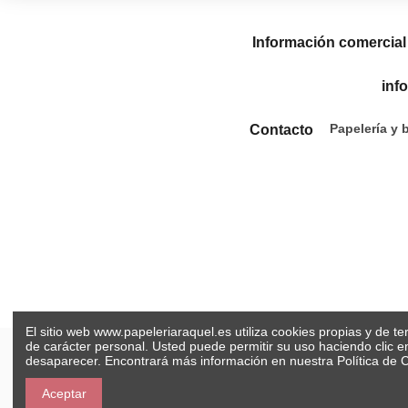
Información comercial
inf
Papelería y 
Contacto
El sitio web www.papeleriaraquel.es utiliza cookies propias y de t
de carácter personal. Usted puede permitir su uso haciendo clic 
desaparecer. Encontrará más información en nuestra
Política de 
Aceptar