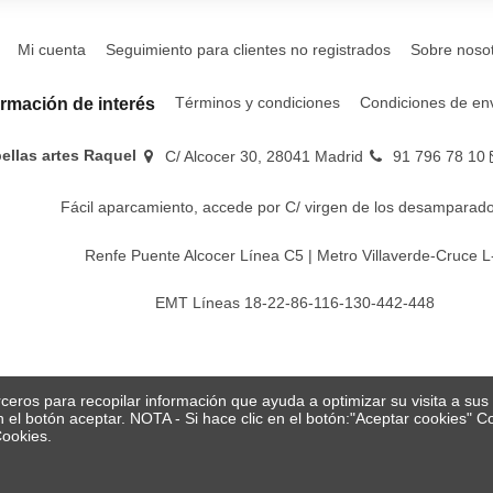
Mi cuenta
Seguimiento para clientes no registrados
Sobre noso
Términos y condiciones
Condiciones de en
ormación de interés
bellas artes Raquel
C/ Alcocer 30, 28041 Madrid
91 796 78 10
Fácil aparcamiento, accede por C/ virgen de los desamparado
Renfe Puente Alcocer Línea C5 | Metro Villaverde-Cruce L
EMT Líneas 18-22-86-116-130-442-448
erceros para recopilar información que ayuda a optimizar su visita a su
en el botón aceptar. NOTA - Si hace clic en el botón:"Aceptar cookies"
Cookies.
© Papelería y bellas artes Raquel 2026