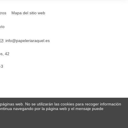
tros
Mapa del sitio web
vío
info@papeleriaraquel.es
s, 42
-3
s páginas web. No se utilizarán las cookies para recoger información
 Continua navegando por la página web y el mensaje puede