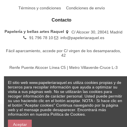
Términos y condiciones
Condiciones de envío
Contacto
Papelería y bellas artes Raquel
C/ Alcocer 30, 28041 Madrid
91 796 78 10
info@papeleriaraquel.es
Fácil aparcamiento, accede por C/ virgen de los desamparados,
42
Renfe Puente Alcocer Línea C5 | Metro Villaverde-Cruce L-3
EMT Líneas 18-22-86-116-130-442-448
El sitio web www.papeleriaraquel.es utiliza cookies propias y de
terceros para recopilar información que ayuda a optimizar su
visita a sus páginas web. No se utilizarán las cookies para
recoger información de carácter personal. Usted puede permitir
su uso haciendo clic en el botón aceptar. NOTA - Si hace clic en
el botón:"Aceptar cookies" Continua navegando por la página
web y el mensaje puede desaparecer. Encontrará más
información en nuestra
Política de Cookies.
© Papelería y bellas artes Raquel 2026
Aceptar