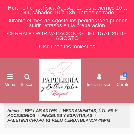
Horario tienda física Agosto, Lunes a viernes 10 a
14h, sábados 10 a 13h. Tardes cerrado
Durante el mes de Agosto los pedidos web pueden
sufrir retrasos en la preparación
CERRADO POR VACACIONES DEL 15 AL 26 DE
AGOSTO
Disculpen las molestias
0
Menu
Buscar
Iniciar sesión
Carrito
Inicio
BELLAS ARTES
HERRAMIENTAS, ÚTILES Y
ACCESORIOS
PINCELES Y ESPÁTULAS
PALETINA CHOPO-91 PELO CERDA BLANCA 40MM