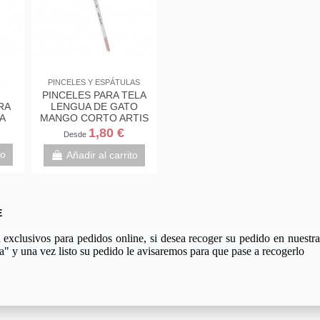
PINCELES Y ESPÁTULAS
PINCELES PARA TELA
RA
LENGUA DE GATO
A
MANGO CORTO ARTIS
DECOR TEXTILE S4
1,80 €
Desde
to
Añadir al carrito
E
xclusivos para pedidos online, si desea recoger su pedido en nuestra 
a" y una vez listo su pedido le avisaremos para que pase a recogerlo