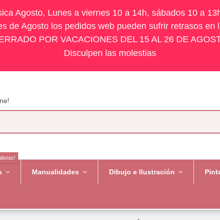
ísica Agosto, Lunes a viernes 10 a 14h, sábados 10 a 13
s de Agosto los pedidos web pueden sufrir retrasos en 
ERRADO POR VACACIONES DEL 15 AL 26 DE AGOS
Disculpen las molestias
ne!
listas!
es
Manualidades
Dibujo e Ilustración
Pint