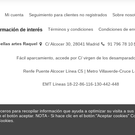
Mi cuenta
Seguimiento para clientes no registrados
Sobre noso
Términos y condiciones
Condiciones de en
ormación de interés
bellas artes Raquel
C/ Alcocer 30, 28041 Madrid
91 796 78 10
Fácil aparcamiento, accede por C/ virgen de los desamparado
Renfe Puente Alcocer Línea C5 | Metro Villaverde-Cruce L
EMT Líneas 18-22-86-116-130-442-448
erceros para recopilar información que ayuda a optimizar su visita a su
en el botón aceptar. NOTA - Si hace clic en el botón:"Aceptar cookies"
Cookies.
© Papelería y bellas artes Raquel 2026