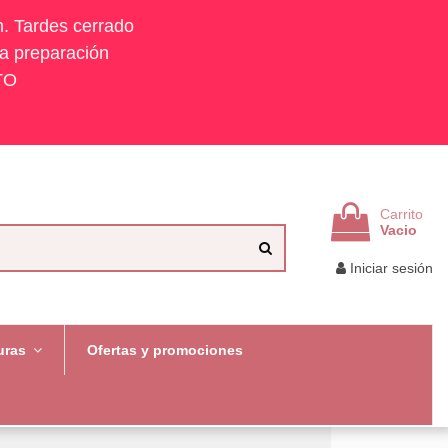
h. Tardes cerrado
la preparación
TO
Carrito
Vacio
Iniciar sesión
uras
Ofertas y promociones