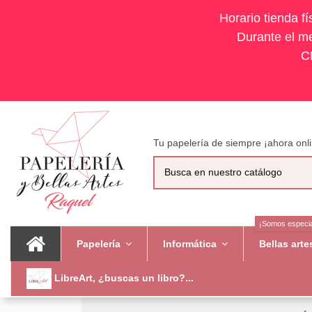
Horario tienda f
Durante el me
C
Tu papelería de siempre ¡ahora onli
¡Somos especia
Papelería
Informática
Bellas art
LibreArt, ¿buscas un libro?...