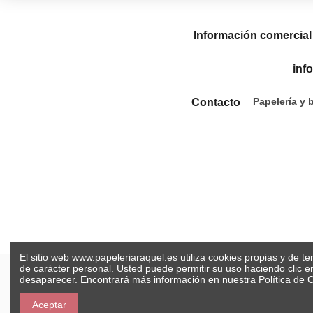
Información comercial
inf
Papelería y 
Contacto
El sitio web www.papeleriaraquel.es utiliza cookies propias y de t
de carácter personal. Usted puede permitir su uso haciendo clic 
desaparecer. Encontrará más información en nuestra
Política de 
Aceptar