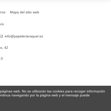
tros
Mapa del sitio web
vío
info@papeleriaraquel.es
s, 42
-3
s páginas web. No se utilizarán las cookies para recoger información
 Continua navegando por la página web y el mensaje puede