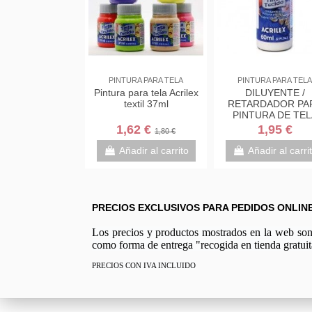
PINTURA PARA TELA
PINTURA PARA TELA
Pintura para tela Acrilex
DILUYENTE /
textil 37ml
RETARDADOR PA
PINTURA DE TEL
ACRILEX 60ML
1,62 €
1,95 €
1,80 €
Añadir al carrito
Añadir al carri
PRECIOS EXCLUSIVOS PARA PEDIDOS ONLIN
Los precios y productos mostrados en la web son e
como forma de entrega "recogida en tienda gratuit
PRECIOS CON IVA INCLUIDO