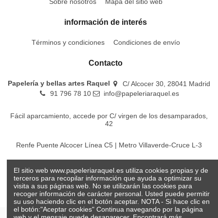
Sobre nosotros
Mapa del sitio web
información de interés
Términos y condiciones
Condiciones de envío
Contacto
Papelería y bellas artes Raquel
C/ Alcocer 30, 28041 Madrid
91 796 78 10
info@papeleriaraquel.es
Fácil aparcamiento, accede por C/ virgen de los desamparados,
42
Renfe Puente Alcocer Línea C5 | Metro Villaverde-Cruce L-3
EMT Líneas 18-22-86-116-130-442-448
El sitio web www.papeleriaraquel.es utiliza cookies propias y de
terceros para recopilar información que ayuda a optimizar su
visita a sus páginas web. No se utilizarán las cookies para
recoger información de carácter personal. Usted puede permitir
su uso haciendo clic en el botón aceptar. NOTA - Si hace clic en
el botón:"Aceptar cookies" Continua navegando por la página
web y el mensaje puede desaparecer. Encontrará más