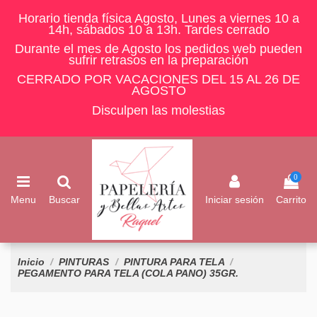
Horario tienda física Agosto, Lunes a viernes 10 a
14h, sábados 10 a 13h. Tardes cerrado
Durante el mes de Agosto los pedidos web pueden
sufrir retrasos en la preparación
CERRADO POR VACACIONES DEL 15 AL 26 DE
AGOSTO
Disculpen las molestias
0
Menu
Buscar
Iniciar sesión
Carrito
Inicio
PINTURAS
PINTURA PARA TELA
PEGAMENTO PARA TELA (COLA PANO) 35GR.