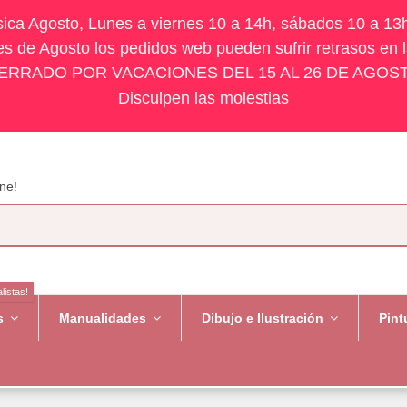
ísica Agosto, Lunes a viernes 10 a 14h, sábados 10 a 13
s de Agosto los pedidos web pueden sufrir retrasos en 
ERRADO POR VACACIONES DEL 15 AL 26 DE AGOS
Disculpen las molestias
ne!
listas!
es
Manualidades
Dibujo e Ilustración
Pint