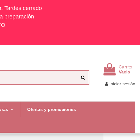
h. Tardes cerrado
la preparación
TO
Carrito
Vacio
Iniciar sesión
uras
Ofertas y promociones