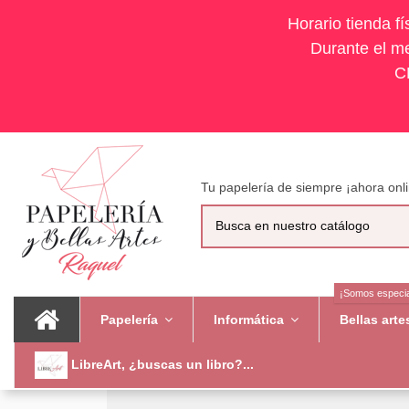
Horario tienda f
Durante el me
C
Tu papelería de siempre ¡ahora onli
¡Somos especia
Papelería
Informática
Bellas art
LibreArt, ¿buscas un libro?...