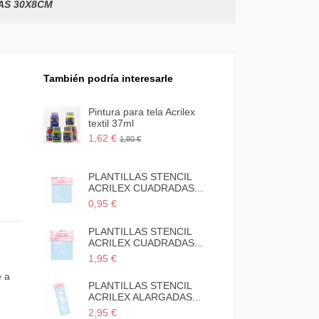
AS 30X8CM
También podría interesarle
CINTA EMPAPELAR
Pintura para tela Acril
CARROCERO TESA
textil 37ml
KREEP...
1,62 €
1,80 €
3,95 €
Acrílico la Americana de
PLANTILLAS STENCI
DecoArt bote...
ACRILEX CUADRADAS
3,30 €
0,95 €
Desde
PLANTILLAS STENCIL
PLANTILLAS STENCI
ACRILEX ALARGADAS...
ACRILEX CUADRADAS
1,15 €
1,95 €
e a
PLANTILLAS STENCIL
PLANTILLAS STENCI
ACRILEX ANCHAS...
ACRILEX ALARGADAS
2,50 €
2,95 €